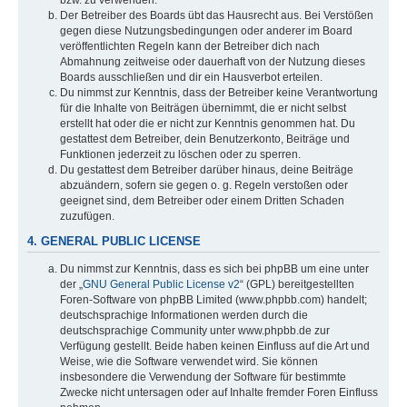
bzw. zu verwenden.
Der Betreiber des Boards übt das Hausrecht aus. Bei Verstößen
gegen diese Nutzungsbedingungen oder anderer im Board
veröffentlichten Regeln kann der Betreiber dich nach
Abmahnung zeitweise oder dauerhaft von der Nutzung dieses
Boards ausschließen und dir ein Hausverbot erteilen.
Du nimmst zur Kenntnis, dass der Betreiber keine Verantwortung
für die Inhalte von Beiträgen übernimmt, die er nicht selbst
erstellt hat oder die er nicht zur Kenntnis genommen hat. Du
gestattest dem Betreiber, dein Benutzerkonto, Beiträge und
Funktionen jederzeit zu löschen oder zu sperren.
Du gestattest dem Betreiber darüber hinaus, deine Beiträge
abzuändern, sofern sie gegen o. g. Regeln verstoßen oder
geeignet sind, dem Betreiber oder einem Dritten Schaden
zuzufügen.
4. GENERAL PUBLIC LICENSE
Du nimmst zur Kenntnis, dass es sich bei phpBB um eine unter
der „
GNU General Public License v2
“ (GPL) bereitgestellten
Foren-Software von phpBB Limited (www.phpbb.com) handelt;
deutschsprachige Informationen werden durch die
deutschsprachige Community unter www.phpbb.de zur
Verfügung gestellt. Beide haben keinen Einfluss auf die Art und
Weise, wie die Software verwendet wird. Sie können
insbesondere die Verwendung der Software für bestimmte
Zwecke nicht untersagen oder auf Inhalte fremder Foren Einfluss