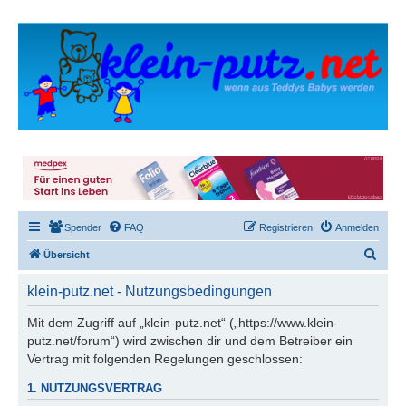
Spender
FAQ
Registrieren
Anmelden
S
Übersicht
u
klein-putz.net - Nutzungsbedingungen
c
h
Mit dem Zugriff auf „klein-putz.net“ („https://www.klein-
putz.net/forum“) wird zwischen dir und dem Betreiber ein
e
Vertrag mit folgenden Regelungen geschlossen:
1. NUTZUNGSVERTRAG