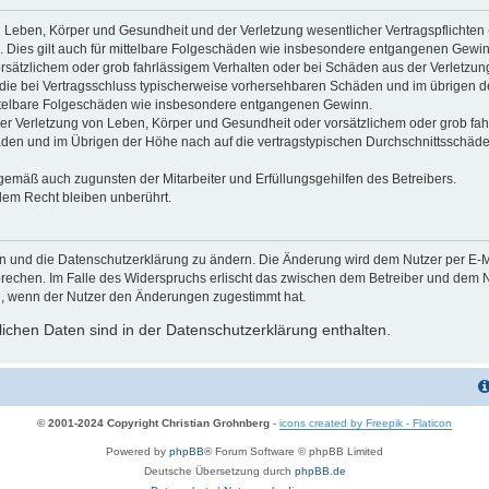
 Leben, Körper und Gesundheit und der Verletzung wesentlicher Vertragspflichten (K
d. Dies gilt auch für mittelbare Folgeschäden wie insbesondere entgangenen Gewin
orsätzlichem oder grob fahrlässigem Verhalten oder bei Schäden aus der Verletzu
uf die bei Vertragsschluss typischerweise vorhersehbaren Schäden und im übrigen 
mittelbare Folgeschäden wie insbesondere entgangenen Gewinn.
r Verletzung von Leben, Körper und Gesundheit oder vorsätzlichem oder grob fahr
en und im Übrigen der Höhe nach auf die vertragstypischen Durchschnittsschäden 
gemäß auch zugunsten der Mitarbeiter und Erfüllungsgehilfen des Betreibers.
lem Recht bleiben unberührt.
en und die Datenschutzerklärung zu ändern. Die Änderung wird dem Nutzer per E-Mai
prechen. Im Falle des Widerspruchs erlischt das zwischen dem Betreiber und dem Nu
h, wenn der Nutzer den Änderungen zugestimmt hat.
chen Daten sind in der Datenschutzerklärung enthalten.
© 2001-2024 Copyright Christian Grohnberg
-
icons created by Freepik - Flaticon
Powered by
phpBB
® Forum Software © phpBB Limited
Deutsche Übersetzung durch
phpBB.de