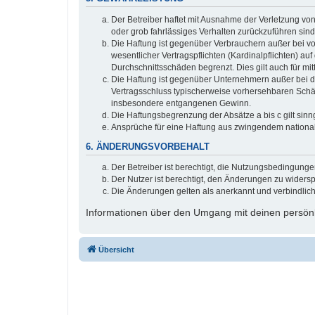
Der Betreiber haftet mit Ausnahme der Verletzung von
oder grob fahrlässiges Verhalten zurückzuführen sin
Die Haftung ist gegenüber Verbrauchern außer bei v
wesentlicher Vertragspflichten (Kardinalpflichten) a
Durchschnittsschäden begrenzt. Dies gilt auch für 
Die Haftung ist gegenüber Unternehmern außer bei de
Vertragsschluss typischerweise vorhersehbaren Schäd
insbesondere entgangenen Gewinn.
Die Haftungsbegrenzung der Absätze a bis c gilt sinn
Ansprüche für eine Haftung aus zwingendem nationa
6. ÄNDERUNGSVORBEHALT
Der Betreiber ist berechtigt, die Nutzungsbedingung
Der Nutzer ist berechtigt, den Änderungen zu widers
Die Änderungen gelten als anerkannt und verbindlic
Informationen über den Umgang mit deinen persönli
Übersicht