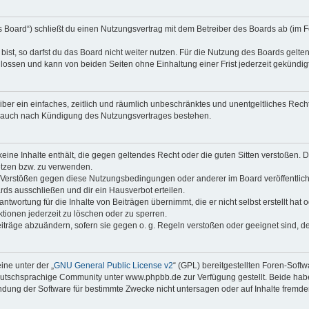
as Board“) schließt du einen Nutzungsvertrag mit dem Betreiber des Boards ab (im F
st, so darfst du das Board nicht weiter nutzen. Für die Nutzung des Boards gelten 
lossen und kann von beiden Seiten ohne Einhaltung einer Frist jederzeit gekündig
reiber ein einfaches, zeitlich und räumlich unbeschränktes und unentgeltliches Re
t auch nach Kündigung des Nutzungsvertrages bestehen.
 keine Inhalte enthält, die gegen geltendes Recht oder die guten Sitten verstoßen. D
etzen bzw. zu verwenden.
i Verstößen gegen diese Nutzungsbedingungen oder anderer im Board veröffentli
rds ausschließen und dir ein Hausverbot erteilen.
ntwortung für die Inhalte von Beiträgen übernimmt, die er nicht selbst erstellt hat
tionen jederzeit zu löschen oder zu sperren.
eiträge abzuändern, sofern sie gegen o. g. Regeln verstoßen oder geeignet sind, 
ne unter der „
GNU General Public License v2
“ (GPL) bereitgestellten Foren-Sof
tschsprachige Community unter www.phpbb.de zur Verfügung gestellt. Beide haben 
dung der Software für bestimmte Zwecke nicht untersagen oder auf Inhalte fremde