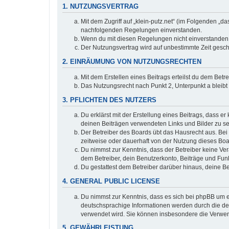
1. NUTZUNGSVERTRAG
Mit dem Zugriff auf „klein-putz.net“ (im Folgenden „d
nachfolgenden Regelungen einverstanden.
Wenn du mit diesen Regelungen nicht einverstanden bi
Der Nutzungsvertrag wird auf unbestimmte Zeit gesch
2. EINRÄUMUNG VON NUTZUNGSRECHTEN
Mit dem Erstellen eines Beitrags erteilst du dem Bet
Das Nutzungsrecht nach Punkt 2, Unterpunkt a bleib
3. PFLICHTEN DES NUTZERS
Du erklärst mit der Erstellung eines Beitrags, dass er
deinen Beiträgen verwendeten Links und Bilder zu s
Der Betreiber des Boards übt das Hausrecht aus. Be
zeitweise oder dauerhaft von der Nutzung dieses Boa
Du nimmst zur Kenntnis, dass der Betreiber keine Vera
dem Betreiber, dein Benutzerkonto, Beiträge und Funk
Du gestattest dem Betreiber darüber hinaus, deine B
4. GENERAL PUBLIC LICENSE
Du nimmst zur Kenntnis, dass es sich bei phpBB um ei
deutschsprachige Informationen werden durch die deu
verwendet wird. Sie können insbesondere die Verwen
5. GEWÄHRLEISTUNG