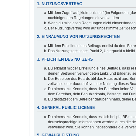
1. NUTZUNGSVERTRAG
Mit dem Zugriff auf „klein-putz.net“ (im Folgenden „d
nachfolgenden Regelungen einverstanden.
Wenn du mit diesen Regelungen nicht einverstanden bi
Der Nutzungsvertrag wird auf unbestimmte Zeit gesch
2. EINRÄUMUNG VON NUTZUNGSRECHTEN
Mit dem Erstellen eines Beitrags erteilst du dem Bet
Das Nutzungsrecht nach Punkt 2, Unterpunkt a bleib
3. PFLICHTEN DES NUTZERS
Du erklärst mit der Erstellung eines Beitrags, dass er
deinen Beiträgen verwendeten Links und Bilder zu s
Der Betreiber des Boards übt das Hausrecht aus. Be
zeitweise oder dauerhaft von der Nutzung dieses Boa
Du nimmst zur Kenntnis, dass der Betreiber keine Vera
dem Betreiber, dein Benutzerkonto, Beiträge und Funk
Du gestattest dem Betreiber darüber hinaus, deine B
4. GENERAL PUBLIC LICENSE
Du nimmst zur Kenntnis, dass es sich bei phpBB um ei
deutschsprachige Informationen werden durch die deu
verwendet wird. Sie können insbesondere die Verwen
5. GEWÄHRLEISTUNG