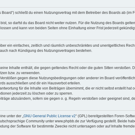
as Board“) schließt du einen Nutzungsvertrag mit dem Betreiber des Boards ab (im F
st, so darfst du das Board nicht weiter nutzen. Für die Nutzung des Boards gelten 
lossen und kann von beiden Seiten ohne Einhaltung einer Frist jederzeit gekündig
reiber ein einfaches, zeitlich und räumlich unbeschränktes und unentgeltliches Re
t auch nach Kündigung des Nutzungsvertrages bestehen.
 keine Inhalte enthält, die gegen geltendes Recht oder die guten Sitten verstoßen. D
etzen bzw. zu verwenden.
i Verstößen gegen diese Nutzungsbedingungen oder anderer im Board veröffentli
rds ausschließen und dir ein Hausverbot erteilen.
ntwortung für die Inhalte von Beiträgen übernimmt, die er nicht selbst erstellt hat
tionen jederzeit zu löschen oder zu sperren.
eiträge abzuändern, sofern sie gegen o. g. Regeln verstoßen oder geeignet sind, 
ne unter der „
GNU General Public License v2
“ (GPL) bereitgestellten Foren-Sof
tschsprachige Community unter www.phpbb.de zur Verfügung gestellt. Beide haben 
dung der Software für bestimmte Zwecke nicht untersagen oder auf Inhalte fremde