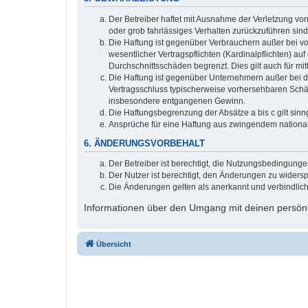
Der Betreiber haftet mit Ausnahme der Verletzung von
oder grob fahrlässiges Verhalten zurückzuführen sin
Die Haftung ist gegenüber Verbrauchern außer bei v
wesentlicher Vertragspflichten (Kardinalpflichten) a
Durchschnittsschäden begrenzt. Dies gilt auch für 
Die Haftung ist gegenüber Unternehmern außer bei de
Vertragsschluss typischerweise vorhersehbaren Schäd
insbesondere entgangenen Gewinn.
Die Haftungsbegrenzung der Absätze a bis c gilt sinn
Ansprüche für eine Haftung aus zwingendem nationa
6. ÄNDERUNGSVORBEHALT
Der Betreiber ist berechtigt, die Nutzungsbedingung
Der Nutzer ist berechtigt, den Änderungen zu widers
Die Änderungen gelten als anerkannt und verbindlic
Informationen über den Umgang mit deinen persönli
Übersicht