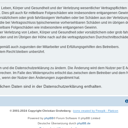
 Leben, Körper und Gesundheit und der Verletzung wesentlicher Vertragspflichten (K
d. Dies gilt auch für mittelbare Folgeschäden wie insbesondere entgangenen Gewin
orsätzlichem oder grob fahrlässigem Verhalten oder bei Schäden aus der Verletzu
uf die bei Vertragsschluss typischerweise vorhersehbaren Schäden und im übrigen 
mittelbare Folgeschäden wie insbesondere entgangenen Gewinn.
r Verletzung von Leben, Körper und Gesundheit oder vorsätzlichem oder grob fahr
en und im Übrigen der Höhe nach auf die vertragstypischen Durchschnittsschäden 
gemäß auch zugunsten der Mitarbeiter und Erfüllungsgehilfen des Betreibers.
lem Recht bleiben unberührt.
en und die Datenschutzerklärung zu ändern. Die Änderung wird dem Nutzer per E-Mai
prechen. Im Falle des Widerspruchs erlischt das zwischen dem Betreiber und dem Nu
h, wenn der Nutzer den Änderungen zugestimmt hat.
chen Daten sind in der Datenschutzerklärung enthalten.
© 2001-2024 Copyright Christian Grohnberg
-
icons created by Freepik - Flaticon
Powered by
phpBB
® Forum Software © phpBB Limited
Deutsche Übersetzung durch
phpBB.de