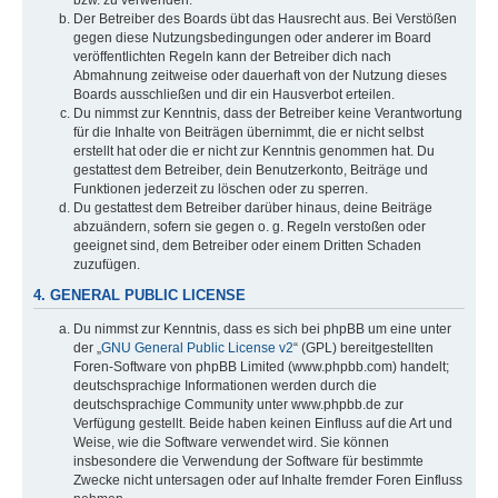
bzw. zu verwenden.
Der Betreiber des Boards übt das Hausrecht aus. Bei Verstößen
gegen diese Nutzungsbedingungen oder anderer im Board
veröffentlichten Regeln kann der Betreiber dich nach
Abmahnung zeitweise oder dauerhaft von der Nutzung dieses
Boards ausschließen und dir ein Hausverbot erteilen.
Du nimmst zur Kenntnis, dass der Betreiber keine Verantwortung
für die Inhalte von Beiträgen übernimmt, die er nicht selbst
erstellt hat oder die er nicht zur Kenntnis genommen hat. Du
gestattest dem Betreiber, dein Benutzerkonto, Beiträge und
Funktionen jederzeit zu löschen oder zu sperren.
Du gestattest dem Betreiber darüber hinaus, deine Beiträge
abzuändern, sofern sie gegen o. g. Regeln verstoßen oder
geeignet sind, dem Betreiber oder einem Dritten Schaden
zuzufügen.
4. GENERAL PUBLIC LICENSE
Du nimmst zur Kenntnis, dass es sich bei phpBB um eine unter
der „
GNU General Public License v2
“ (GPL) bereitgestellten
Foren-Software von phpBB Limited (www.phpbb.com) handelt;
deutschsprachige Informationen werden durch die
deutschsprachige Community unter www.phpbb.de zur
Verfügung gestellt. Beide haben keinen Einfluss auf die Art und
Weise, wie die Software verwendet wird. Sie können
insbesondere die Verwendung der Software für bestimmte
Zwecke nicht untersagen oder auf Inhalte fremder Foren Einfluss