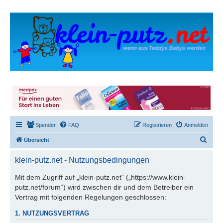
Spender
FAQ
Registrieren
Anmelden
S
Übersicht
u
klein-putz.net - Nutzungsbedingungen
c
h
Mit dem Zugriff auf „klein-putz.net“ („https://www.klein-
putz.net/forum“) wird zwischen dir und dem Betreiber ein
e
Vertrag mit folgenden Regelungen geschlossen:
1. NUTZUNGSVERTRAG