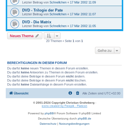
Letzter Beitrag von
Schnellchen
«
17 Mär 2002 11:09
DVD - Trilogie der Pate
Letzter Beitrag von
Schnellchen
«
17 Mär 2002 11:07
DVD - Die Matrix
Letzter Beitrag von
Schnellchen
«
17 Mär 2002 11:05
Neues Thema
20 Themen • Seite
1
von
1
Gehe zu
BERECHTIGUNGEN IN DIESEM FORUM
Du darfst
keine
neuen Themen in diesem Forum erstellen.
Du darfst
keine
Antworten zu Themen in diesem Forum erstellen.
Du darfst deine Beiträge in diesem Forum
nicht
ändern.
Du darfst deine Beiträge in diesem Forum
nicht
löschen.
Du darfst
keine
Dateianhänge in diesem Forum erstellen.
Übersicht
Alle Zeiten sind
UTC+02:00
© 2001-2024 Copyright Christian Grohnberg
-
icons created by Freepik - Flaticon
Powered by
phpBB
® Forum Software © phpBB Limited
Deutsche Übersetzung durch
phpBB.de
Datenschutz
|
Nutzungsbedingungen