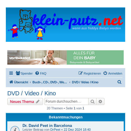
Spender
FAQ
Registrieren
Anmelden
S
Übersicht
Buch-, CD-, DVD-, Webseiten-, Kinotipps
DVD / Video / Kino
u
DVD / Video / Kino
c
Suche
Erweiterte Suc
Neues Thema
h
20 Themen • Seite
1
von
1
e
Bekanntmachungen
Dr. David Peet in Barcelona
Letzter Beitrag von
DrPeet
«
22 Dez 2024 18:40