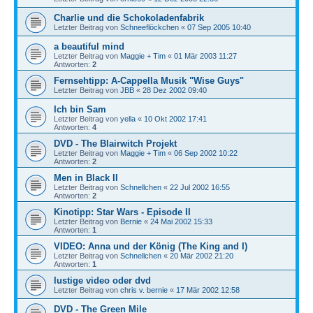
Charlie und die Schokoladenfabrik
Letzter Beitrag von
Schneeflöckchen
«
07 Sep 2005 10:40
a beautiful mind
Letzter Beitrag von
Maggie + Tim
«
01 Mär 2003 11:27
Antworten:
2
Fernsehtipp: A-Cappella Musik "Wise Guys"
Letzter Beitrag von
JBB
«
28 Dez 2002 09:40
Ich bin Sam
Letzter Beitrag von
yella
«
10 Okt 2002 17:41
Antworten:
4
DVD - The Blairwitch Projekt
Letzter Beitrag von
Maggie + Tim
«
06 Sep 2002 10:22
Antworten:
2
Men in Black II
Letzter Beitrag von
Schnellchen
«
22 Jul 2002 16:55
Antworten:
2
Kinotipp: Star Wars - Episode II
Letzter Beitrag von
Bernie
«
24 Mai 2002 15:33
Antworten:
1
VIDEO: Anna und der König (The King and I)
Letzter Beitrag von
Schnellchen
«
20 Mär 2002 21:20
Antworten:
1
lustige video oder dvd
Letzter Beitrag von
chris v. bernie
«
17 Mär 2002 12:58
DVD - The Green Mile