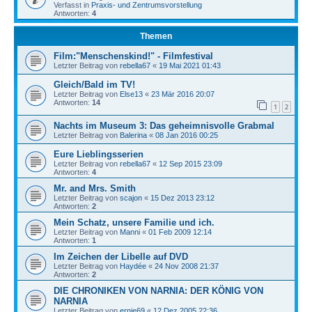
Verfasst in
Praxis- und Zentrumsvorstellung
Antworten:
4
Themen
Film:"Menschenskind!" - Filmfestival
Letzter Beitrag von
rebella67
«
19 Mai 2021 01:43
Gleich/Bald im TV!
Letzter Beitrag von
Else13
«
23 Mär 2016 20:07
Antworten:
14
1
2
Nachts im Museum 3: Das geheimnisvolle Grabmal
Letzter Beitrag von
Balerina
«
08 Jan 2016 00:25
Eure Lieblingsserien
Letzter Beitrag von
rebella67
«
12 Sep 2015 23:09
Antworten:
4
Mr. and Mrs. Smith
Letzter Beitrag von
scajon
«
15 Dez 2013 23:12
Antworten:
2
Mein Schatz, unsere Familie und ich.
Letzter Beitrag von
Manni
«
01 Feb 2009 12:14
Antworten:
1
Im Zeichen der Libelle auf DVD
Letzter Beitrag von
Haydée
«
24 Nov 2008 21:37
Antworten:
2
DIE CHRONIKEN VON NARNIA: DER KÖNIG VON
NARNIA
Letzter Beitrag von
ernie69
«
12 Dez 2005 22:36