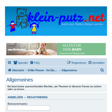
Spender
FAQ
Registrieren
Anmelden
S
Übersicht
KiWu-Praxen - für Einsteiger und Wechsler
Allgemeines
u
Allgemeines
c
Du hast keine ausreichenden Rechte, um Themen in diesem Forum zu sehen
h
oder zu lesen.
e
ANMELDEN
•
REGISTRIEREN
Benutzername: