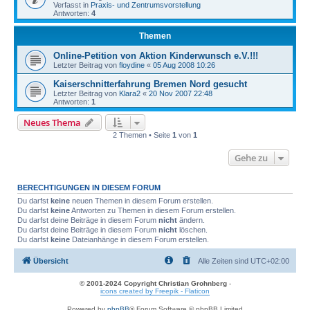
Verfasst in
Praxis- und Zentrumsvorstellung
Antworten:
4
Themen
Online-Petition von Aktion Kinderwunsch e.V.!!!
Letzter Beitrag von
floydine
«
05 Aug 2008 10:26
Kaiserschnitterfahrung Bremen Nord gesucht
Letzter Beitrag von
Klara2
«
20 Nov 2007 22:48
Antworten:
1
Neues Thema
2 Themen • Seite
1
von
1
Gehe zu
BERECHTIGUNGEN IN DIESEM FORUM
Du darfst
keine
neuen Themen in diesem Forum erstellen.
Du darfst
keine
Antworten zu Themen in diesem Forum erstellen.
Du darfst deine Beiträge in diesem Forum
nicht
ändern.
Du darfst deine Beiträge in diesem Forum
nicht
löschen.
Du darfst
keine
Dateianhänge in diesem Forum erstellen.
Übersicht
Alle Zeiten sind
UTC+02:00
© 2001-2024 Copyright Christian Grohnberg
-
icons created by Freepik - Flaticon
Powered by
phpBB
® Forum Software © phpBB Limited