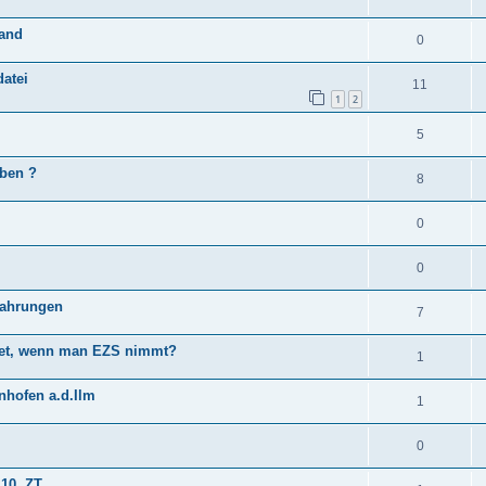
land
0
atei
11
1
2
5
ben ?
8
0
0
rfahrungen
7
tet, wenn man EZS nimmt?
1
enhofen a.d.Ilm
1
0
10. ZT