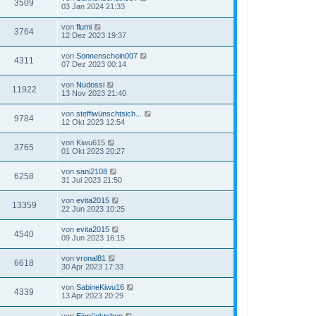
3509
03 Jan 2024 21:33
von
flumi
3764
12 Dez 2023 19:37
von
Sonnenschein007
4311
07 Dez 2023 00:14
von
Nudossi
11922
13 Nov 2023 21:40
von
steffiwünschtsich...
9784
12 Okt 2023 12:54
von
Kiwu615
3765
01 Okt 2023 20:27
von
sani2108
6258
31 Jul 2023 21:50
von
evita2015
13359
22 Jun 2023 10:25
von
evita2015
4540
09 Jun 2023 16:15
von
vronal81
6618
30 Apr 2023 17:33
von
SabineKiwu16
4339
13 Apr 2023 20:29