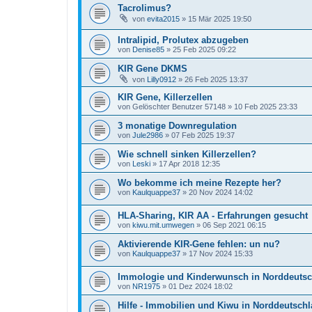
Tacrolimus?
von
evita2015
»
15 Mär 2025 19:50
Intralipid, Prolutex abzugeben
von
Denise85
»
25 Feb 2025 09:22
KIR Gene DKMS
von
Lilly0912
»
26 Feb 2025 13:37
KIR Gene, Killerzellen
von
Gelöschter Benutzer 57148
»
10 Feb 2025 23:33
3 monatige Downregulation
von
Jule2986
»
07 Feb 2025 19:37
Wie schnell sinken Killerzellen?
von
Leski
»
17 Apr 2018 12:35
Wo bekomme ich meine Rezepte her?
von
Kaulquappe37
»
20 Nov 2024 14:02
HLA-Sharing, KIR AA - Erfahrungen gesucht
von
kiwu.mit.umwegen
»
06 Sep 2021 06:15
Aktivierende KIR-Gene fehlen: un nu?
von
Kaulquappe37
»
17 Nov 2024 15:33
Immologie und Kinderwunsch in Norddeuts
von
NR1975
»
01 Dez 2024 18:02
Hilfe - Immobilien und Kiwu in Norddeutsch