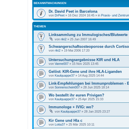
BEKANNTMACHUNGEN
Dr. David Peet in Barcelona
von
DrPeet
»
16 Dez 2024 16:45
» in
Praxis- und Zentru
THEMEN
Linksammlung zu Immulogisches/Blutwerte u
von
riki2
»
25 Jan 2007 16:49
Schwangerschaftsosteoporose durch Cortison
von
riki2
»
19 Mai 2006 17:20
Untersuchungsergebnisse KIR und HLA
von
Vanne007
»
15 Nov 2025 13:45
Gelöst: KIR-Gene und ihre HLA-Liganden
von
Kaulquappe37
»
14 Aug 2025 14:44
Link-Empfehlungen bei Immunproblemen - E
von
Sonnenschein007
»
28 Jun 2025 18:14
Wo bestellt ihr euren Privigen?
von
Kaulquappe37
»
25 Apr 2025 15:33
Immunologe + IVIG: wo?
von
Kaulquappe37
»
28 Jan 2025 23:27
Kir Gene und Hla c
von
Lotta37
»
25 Mär 2025 10:11