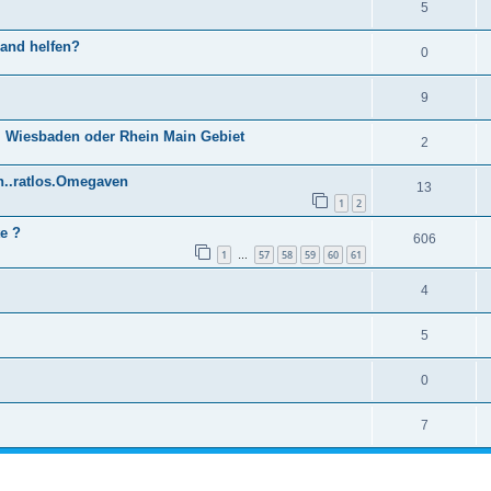
5
mand helfen?
0
9
n, Wiesbaden oder Rhein Main Gebiet
2
n..ratlos.Omegaven
13
1
2
e ?
606
1
57
58
59
60
61
…
4
5
0
7