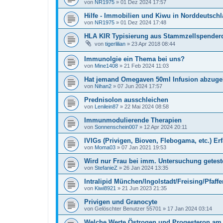
von
NR1975
»
01 Dez 2024 17:57
Hilfe - Immobilien und Kiwu in Norddeutsch
von
NR1975
»
01 Dez 2024 17:48
HLA KIR Typisierung aus Stammzellspenderd
von
tigerlilian
»
23 Apr 2018 08:44
Immunolgie ein Thema bei uns?
von
Mine1408
»
21 Feb 2024 11:03
Hat jemand Omegaven 50ml Infusion abzuge
von
Nihan2
»
07 Jun 2024 17:57
Prednisolon ausschleichen
von
Lenilein87
»
22 Mai 2024 08:58
Immunmodulierende Therapien
von
Sonnenschein007
»
12 Apr 2024 20:11
IVIGs (Privigen, Bioven, Flebogama, etc.) E
von
Moma03
»
07 Jan 2021 19:53
Wird nur Frau bei imm. Untersuchung getes
von
StefanieZ
»
26 Jan 2024 13:35
Intralipid München/Ingolstadt/Freising/Pfaff
von
Kiwi8921
»
21 Jun 2023 21:35
Privigen und Granocyte
von
Gelöschter Benutzer 55701
»
17 Jan 2024 03:14
Welche Werte Östrogen und Progesteron am 