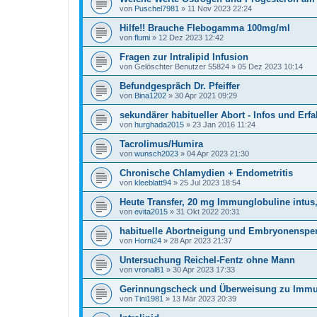
von
Puschel7981
»
11 Nov 2023 22:24
Hilfe!! Brauche Flebogamma 100mg/ml
von
flumi
»
12 Dez 2023 12:42
Fragen zur Intralipid Infusion
von
Gelöschter Benutzer 55824
»
05 Dez 2023 10:14
Befundgespräch Dr. Pfeiffer
von
Bina1202
»
30 Apr 2021 09:29
sekundärer habitueller Abort - Infos und Erf
von
hurghada2015
»
23 Jan 2016 11:24
Tacrolimus/Humira
von
wunsch2023
»
04 Apr 2023 21:30
Chronische Chlamydien + Endometritis
von
kleeblatt94
»
25 Jul 2023 18:54
Heute Transfer, 20 mg Immunglobuline intus
von
evita2015
»
31 Okt 2022 20:31
habituelle Abortneigung und Embryonenspe
von
Horni24
»
28 Apr 2023 21:37
Untersuchung Reichel-Fentz ohne Mann
von
vronal81
»
30 Apr 2023 17:33
Gerinnungscheck und Überweisung zu Immu
von
Tini1981
»
13 Mär 2023 20:39