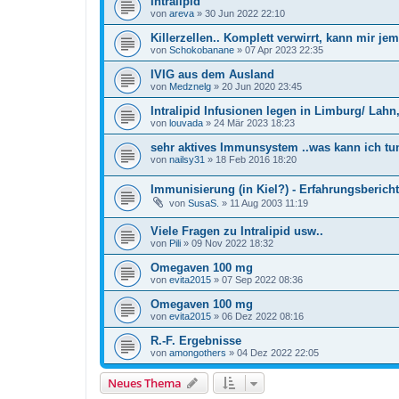
Intralipid
von
areva
»
30 Jun 2022 22:10
Killerzellen.. Komplett verwirrt, kann mir je
von
Schokobanane
»
07 Apr 2023 22:35
IVIG aus dem Ausland
von
Medznelg
»
20 Jun 2020 23:45
Intralipid Infusionen legen in Limburg/ Lah
von
louvada
»
24 Mär 2023 18:23
sehr aktives Immunsystem ..was kann ich tu
von
nailsy31
»
18 Feb 2016 18:20
Immunisierung (in Kiel?) - Erfahrungsbericht
von
SusaS.
»
11 Aug 2003 11:19
Viele Fragen zu Intralipid usw..
von
Pili
»
09 Nov 2022 18:32
Omegaven 100 mg
von
evita2015
»
07 Sep 2022 08:36
Omegaven 100 mg
von
evita2015
»
06 Dez 2022 08:16
R.-F. Ergebnisse
von
amongothers
»
04 Dez 2022 22:05
Neues Thema