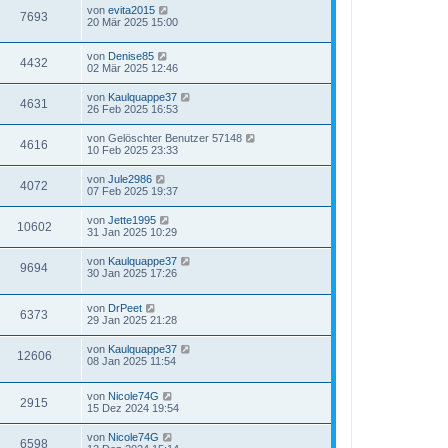
von
evita2015
7693
20 Mär 2025 15:00
von
Denise85
4432
02 Mär 2025 12:46
von
Kaulquappe37
4631
26 Feb 2025 16:53
von
Gelöschter Benutzer 57148
4616
10 Feb 2025 23:33
von
Jule2986
4072
07 Feb 2025 19:37
von
Jette1995
10602
31 Jan 2025 10:29
von
Kaulquappe37
9694
30 Jan 2025 17:26
von
DrPeet
6373
29 Jan 2025 21:28
von
Kaulquappe37
12606
08 Jan 2025 11:54
von
Nicole74G
2915
15 Dez 2024 19:54
von
Nicole74G
6598