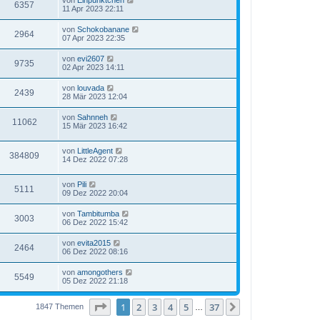
von
Einpünktchen
6357
11 Apr 2023 22:11
von
Schokobanane
2964
07 Apr 2023 22:35
von
evi2607
9735
02 Apr 2023 14:11
von
louvada
2439
28 Mär 2023 12:04
von
Sahnneh
11062
15 Mär 2023 16:42
von
LittleAgent
384809
14 Dez 2022 07:28
von
Pili
5111
09 Dez 2022 20:04
von
Tambitumba
3003
06 Dez 2022 15:42
von
evita2015
2464
06 Dez 2022 08:16
von
amongothers
5549
05 Dez 2022 21:18
Seite
1
von
37
1
2
3
4
5
37
Nächste
1847 Themen
…