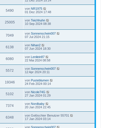
12 Dez 2024 15:14
von
NR1975
5490
01 Dez 2024 17:48
von
Teichhuhn
25005
10 Sep 2024 08:38
von
Sonnenschein007
7049
07 Jul 2024 21:15
von
Nihan2
6138
07 Jun 2024 18:30
von
Lenilein87
6080
22 Mai 2024 08:58
von
Sonnenschein007
5572
12 Apr 2024 20:11
von
Pusteblumen
19346
24 Feb 2024 00:14
von
Nicole74G
5102
27 Jan 2024 01:29
von
Nordbaby
7374
20 Jan 2024 22:45
von
Gelöschter Benutzer 55701
6348
17 Jan 2024 03:14
von
Sonnenschein007