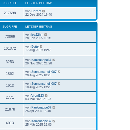
ZUGRIFFE
LETZTER BEITRAG
von
DrPeet
217698
22 Dez 2024 18:40
ZUGRIFFE
LETZTER BEITRAG
von
lea22hm
73869
28 Feb 2025 10:31
von
Botte
161372
17 Aug 2019 19:48
von
Kaulquappe37
3253
29 Nov 2025 21:28
von
Sonnenschein007
1862
20 Aug 2025 18:20
von
Sonnenschein007
1913
10 Aug 2025 13:23
von
Vroni123
2771
03 Mai 2025 21:23
von
Kaulquappe37
21878
25 Apr 2025 15:48
von
Kaulquappe37
4013
25 Mär 2025 15:03