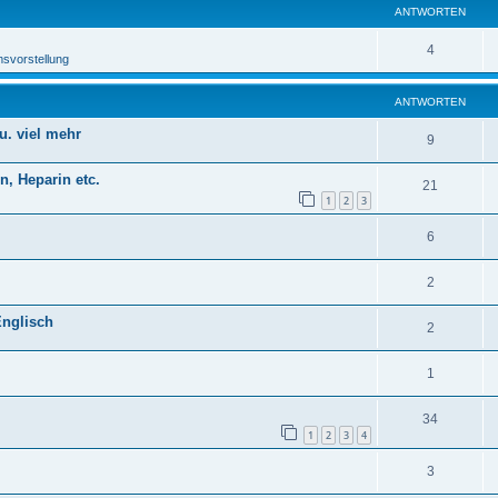
ANTWORTEN
4
msvorstellung
ANTWORTEN
. viel mehr
9
, Heparin etc.
21
1
2
3
6
2
nglisch
2
1
34
1
2
3
4
3