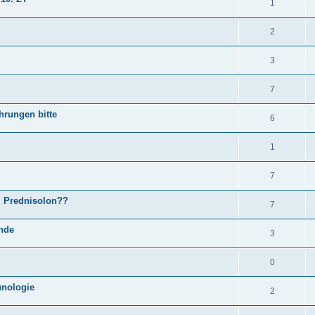
1
2
3
7
ahrungen bitte
6
1
7
, Prednisolon??
7
nde
3
0
nologie
2