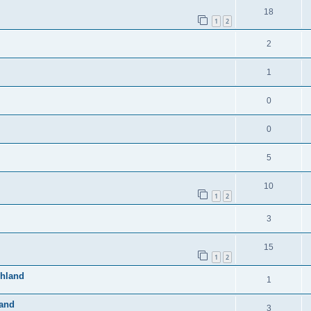
18
1
2
2
1
0
0
5
10
1
2
3
15
1
2
chland
1
land
3