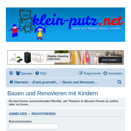
Spender
FAQ
Registrieren
Anmelden
S
Übersicht
(Fast) geschafft...
Bauen und Renovieren mit Kindern
u
Bauen und Renovieren mit Kindern
c
Du hast keine ausreichenden Rechte, um Themen in diesem Forum zu sehen
h
oder zu lesen.
e
ANMELDEN
•
REGISTRIEREN
Benutzername: