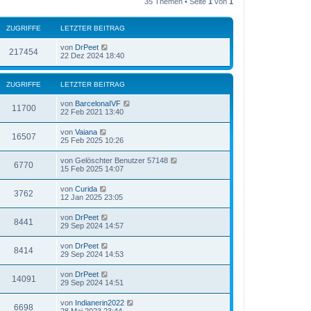
35 Themen • Seite
1
von
1
ZUGRIFFE
LETZTER BEITRAG
von
DrPeet
217454
22 Dez 2024 18:40
ZUGRIFFE
LETZTER BEITRAG
von
BarcelonaIVF
11700
22 Feb 2021 13:40
von
Vaiana
16507
25 Feb 2025 10:26
von
Gelöschter Benutzer 57148
6770
15 Feb 2025 14:07
von
Curida
3762
12 Jan 2025 23:05
von
DrPeet
8441
29 Sep 2024 14:57
von
DrPeet
8414
29 Sep 2024 14:53
von
DrPeet
14091
29 Sep 2024 14:51
von
Indianerin2022
6698