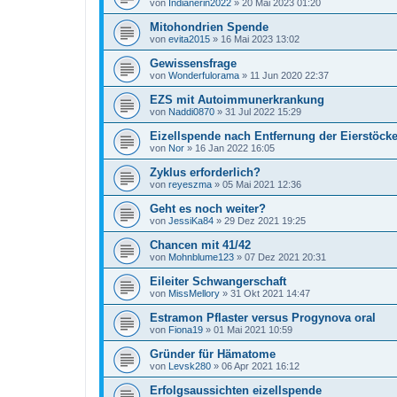
von
Indianerin2022
»
20 Mai 2023 01:20
Mitohondrien Spende
von
evita2015
»
16 Mai 2023 13:02
Gewissensfrage
von
Wonderfulorama
»
11 Jun 2020 22:37
EZS mit Autoimmunerkrankung
von
Naddi0870
»
31 Jul 2022 15:29
Eizellspende nach Entfernung der Eierstöck
von
Nor
»
16 Jan 2022 16:05
Zyklus erforderlich?
von
reyeszma
»
05 Mai 2021 12:36
Geht es noch weiter?
von
JessiKa84
»
29 Dez 2021 19:25
Chancen mit 41/42
von
Mohnblume123
»
07 Dez 2021 20:31
Eileiter Schwangerschaft
von
MissMellory
»
31 Okt 2021 14:47
Estramon Pflaster versus Progynova oral
von
Fiona19
»
01 Mai 2021 10:59
Gründer für Hämatome
von
Levsk280
»
06 Apr 2021 16:12
Erfolgsaussichten eizellspende