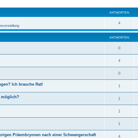
rweiterte Suche
ANTWORTEN
4
msvorstellung
ANTWORTEN
0
4
0
ngen? Ich brauche Rat!
1
t möglich?
1
1
1
brigen Präembryonen nach einer Schwangerschaft
4