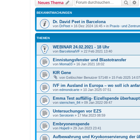
Suche
E
Neues Thema
BEKANNTMACHUNGEN
Dr. David Peet in Barcelona
von
DrPeet
»
16 Dez 2024 16:45
» in
Praxis- und Zentru
THEMEN
WEBINAR 24.02.2021 - 18 Uhr
von
BarcelonaIVF
»
22 Feb 2021 13:40
Einnistungsfenster und Blastotransfer
von
Moma03
»
16 Jan 2021 18:02
KIR Gene
von
Gelöschter Benutzer 57148
»
15 Feb 2025 14:07
IVF im Ausland in Europa – wo soll ich anfa
von
edmondcarte
»
10 Jan 2025 07:51
Emma Test auffällig- Eizellspende überhaup
von
sternchen_84
»
09 Jan 2022 09:47
Untersuchungen vor EZS
von
Serotonin
»
17 Mai 2023 08:59
Embryonenspende
von
Hope9
»
29 Jun 2023 23:41
Aufbewahrung und Kryokonservierung der ü