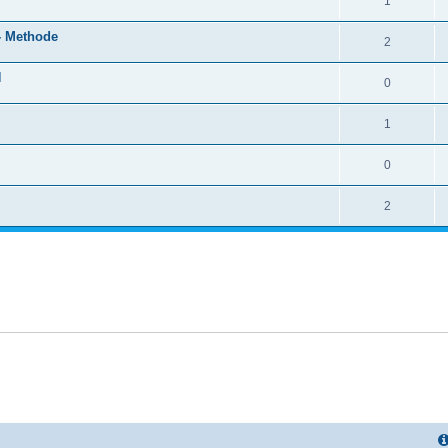
1
- Methode
2
N
0
1
0
2