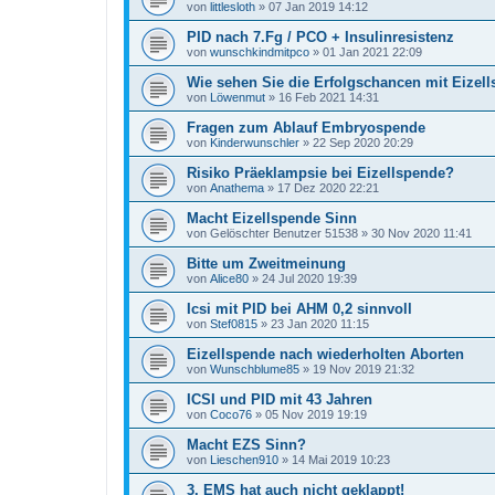
von
littlesloth
»
07 Jan 2019 14:12
PID nach 7.Fg / PCO + Insulinresistenz
von
wunschkindmitpco
»
01 Jan 2021 22:09
Wie sehen Sie die Erfolgschancen mit Eizel
von
Löwenmut
»
16 Feb 2021 14:31
Fragen zum Ablauf Embryospende
von
Kinderwunschler
»
22 Sep 2020 20:29
Risiko Präeklampsie bei Eizellspende?
von
Anathema
»
17 Dez 2020 22:21
Macht Eizellspende Sinn
von
Gelöschter Benutzer 51538
»
30 Nov 2020 11:41
Bitte um Zweitmeinung
von
Alice80
»
24 Jul 2020 19:39
Icsi mit PID bei AHM 0,2 sinnvoll
von
Stef0815
»
23 Jan 2020 11:15
Eizellspende nach wiederholten Aborten
von
Wunschblume85
»
19 Nov 2019 21:32
ICSI und PID mit 43 Jahren
von
Coco76
»
05 Nov 2019 19:19
Macht EZS Sinn?
von
Lieschen910
»
14 Mai 2019 10:23
3. EMS hat auch nicht geklappt!