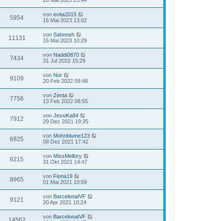
28 Mai 2023 23:44
von
evita2015
5954
16 Mai 2023 13:02
von
Sahnneh
11131
15 Mai 2023 10:29
von
Naddi0870
7434
31 Jul 2022 15:29
von
Nor
9109
20 Feb 2022 09:48
von
Zenta
7756
13 Feb 2022 08:55
von
JessiKa84
7912
29 Dez 2021 19:25
von
Mohnblume123
6825
08 Dez 2021 17:42
von
MissMellory
6215
31 Okt 2021 14:47
von
Fiona19
8965
01 Mai 2021 10:59
von
BarcelonaIVF
9121
20 Apr 2021 10:24
von
BarcelonaIVF
14562