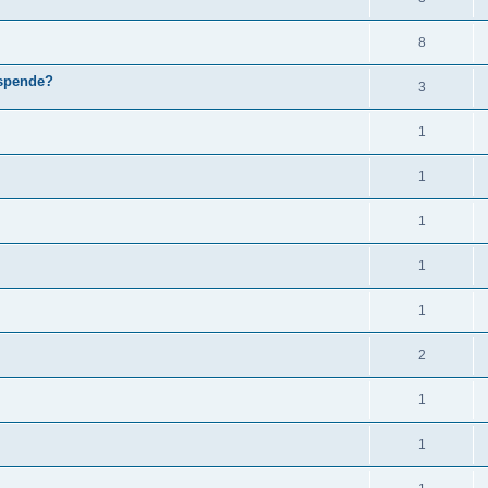
8
lspende?
3
1
1
1
1
1
2
1
1