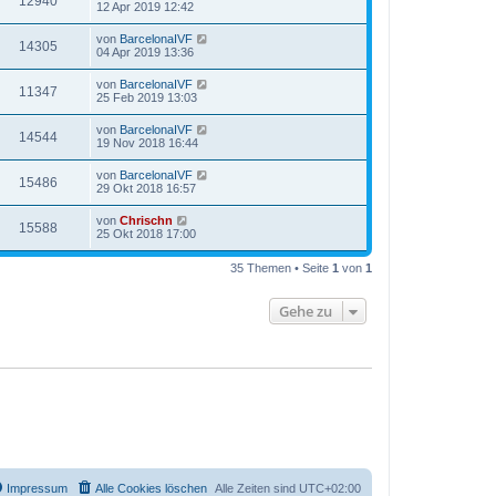
12940
12 Apr 2019 12:42
von
BarcelonaIVF
14305
04 Apr 2019 13:36
von
BarcelonaIVF
11347
25 Feb 2019 13:03
von
BarcelonaIVF
14544
19 Nov 2018 16:44
von
BarcelonaIVF
15486
29 Okt 2018 16:57
von
Chrischn
15588
25 Okt 2018 17:00
35 Themen • Seite
1
von
1
Gehe zu
Impressum
Alle Cookies löschen
Alle Zeiten sind
UTC+02:00