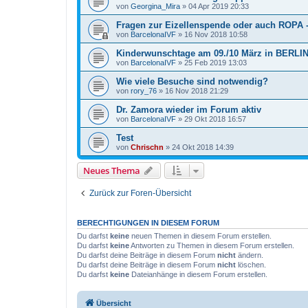
von
Georgina_Mira
»
04 Apr 2019 20:33
Fragen zur Eizellenspende oder auch ROPA 
von
BarcelonaIVF
»
16 Nov 2018 10:58
Kinderwunschtage am 09./10 März in BERLI
von
BarcelonaIVF
»
25 Feb 2019 13:03
Wie viele Besuche sind notwendig?
von
rory_76
»
16 Nov 2018 21:29
Dr. Zamora wieder im Forum aktiv
von
BarcelonaIVF
»
29 Okt 2018 16:57
Test
von
Chrischn
»
24 Okt 2018 14:39
Neues Thema
Zurück zur Foren-Übersicht
BERECHTIGUNGEN IN DIESEM FORUM
Du darfst
keine
neuen Themen in diesem Forum erstellen.
Du darfst
keine
Antworten zu Themen in diesem Forum erstellen.
Du darfst deine Beiträge in diesem Forum
nicht
ändern.
Du darfst deine Beiträge in diesem Forum
nicht
löschen.
Du darfst
keine
Dateianhänge in diesem Forum erstellen.
Übersicht