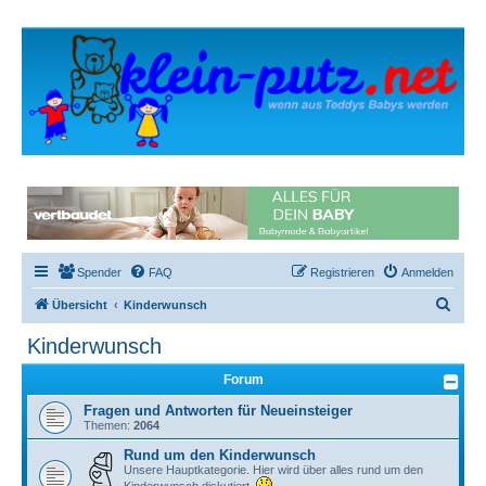
Spender
FAQ
Registrieren
Anmelden
S
Übersicht
Kinderwunsch
u
Kinderwunsch
c
Forum
h
e
Fragen und Antworten für Neueinsteiger
Themen:
2064
Rund um den Kinderwunsch
Unsere Hauptkategorie. Hier wird über alles rund um den