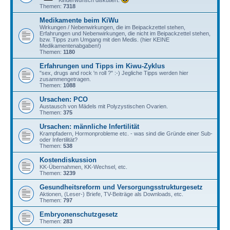
Kinderwunsch diskutiert.
Themen:
7318
Medikamente beim KiWu
Wirkungen / Nebenwirkungen, die im Beipackzettel stehen,
Erfahrungen und Nebenwirkungen, die nicht im Beipackzettel stehen,
bzw. Tipps zum Umgang mit den Medis. (hier KEINE
Medikamentenabgaben!)
Themen:
1180
Erfahrungen und Tipps im Kiwu-Zyklus
"sex, drugs and rock 'n roll ?" :-) Jegliche Tipps werden hier
zusammengetragen.
Themen:
1088
Ursachen: PCO
Austausch von Mädels mit Polyzystischen Ovarien.
Themen:
375
Ursachen: männliche Infertilität
Krampfadern, Hormonprobleme etc. - was sind die Gründe einer Sub-
oder Infertilität?
Themen:
538
Kostendiskussion
KK-Übernahmen, KK-Wechsel, etc.
Themen:
3239
Gesundheitsreform und Versorgungsstrukturgesetz
Aktionen, (Leser-) Briefe, TV-Beiträge als Downloads, etc.
Themen:
797
Embryonenschutzgesetz
Themen:
283