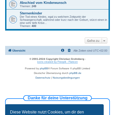
Abschied vom Kinderwunsch
Themen:
249
Sternenkinder
Der Tod eines Kindes, egal zu welchem Zeitpunkt der
Schwangerschaft, während oder kurz nach der Geburt, stürzt einen in
eine sehr tiefe Krise...
Themen:
400
Gehe zu
Übersicht
Alle Zeiten sind
UTC+02:00
© 2001-2024 Copyright Christian Grohnberg
-
icons created by Freepik - Flaticon
Powered by
phpBB
® Forum Software © phpBB Limited
Deutsche Übersetzung durch
phpBB.de
Datenschutz
|
Nutzungsbedingungen
Danke für deine Unterstützung
Diese Website nutzt Cookies, um dir den