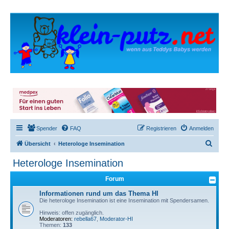
Spender
FAQ
Registrieren
Anmelden
S
Übersicht
Heterologe Insemination
u
Heterologe Insemination
c
Forum
h
e
Informationen rund um das Thema HI
Die heterologe Insemination ist eine Insemination mit Spendersamen.
Hinweis: offen zugänglich.
Moderatoren:
rebella67
,
Moderator-HI
Themen:
133