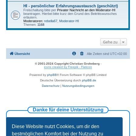
HI - persönlicher Erfahrungsaustausch (geschützt)
Freischaltung bitte per
Privater Nachricht an den Moderator-HI
beantragen. Hierbei bitte kurz den Grund des Beitrittswunsches
erläutern.
Moderatoren:
rebella67
,
Moderator-HI
Themen:
1168
Gehe zu
Übersicht
Alle Zeiten sind
UTC+02:00
© 2001-2024 Copyright Christian Grohnberg
-
icons created by Freepik - Flaticon
Powered by
phpBB
® Forum Software © phpBB Limited
Deutsche Übersetzung durch
phpBB.de
Datenschutz
|
Nutzungsbedingungen
Danke für deine Unterstützung
Diese Website nutzt Cookies, um dir den
bestmöglichen Komfort bei der Nutzung zu