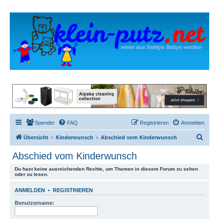
Spender
FAQ
Registrieren
Anmelden
S
Übersicht
Kinderwunsch
Abschied vom Kinderwunsch
u
Abschied vom Kinderwunsch
c
Du hast keine ausreichenden Rechte, um Themen in diesem Forum zu sehen
h
oder zu lesen.
e
ANMELDEN
•
REGISTRIEREN
Benutzername: