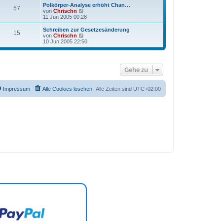
Polkörper-Analyse erhöht Chan…
57
N
von
Chrischn
e
11 Jun 2005 00:28
u
e
Schreiben zur Gesetzesänderung
15
s
N
von
Chrischn
t
e
10 Jun 2005 22:50
e
u
r
e
B
s
e
t
Gehe zu
i
e
t
r
r
B
a
e
Impressum
Alle Cookies löschen
Alle Zeiten sind
UTC+02:00
g
i
t
r
a
g