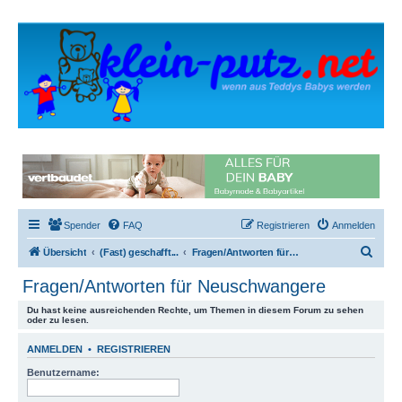
Spender
FAQ
Registrieren
Anmelden
S
Übersicht
(Fast) geschafft...
Fragen/Antworten für Neuschwangere
u
Fragen/Antworten für Neuschwangere
c
Du hast keine ausreichenden Rechte, um Themen in diesem Forum zu sehen
h
oder zu lesen.
e
ANMELDEN
•
REGISTRIEREN
Benutzername: