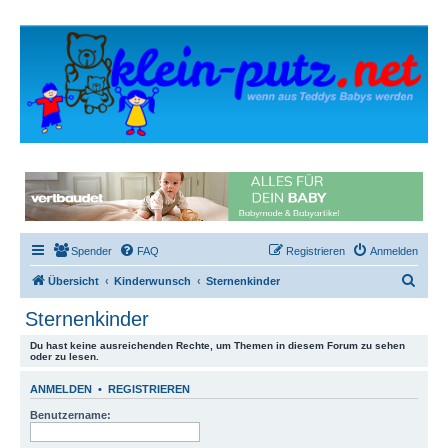
Spender
FAQ
Registrieren
Anmelden
S
Übersicht
Kinderwunsch
Sternenkinder
u
Sternenkinder
c
Du hast keine ausreichenden Rechte, um Themen in diesem Forum zu sehen
h
oder zu lesen.
e
ANMELDEN
•
REGISTRIEREN
Benutzername: