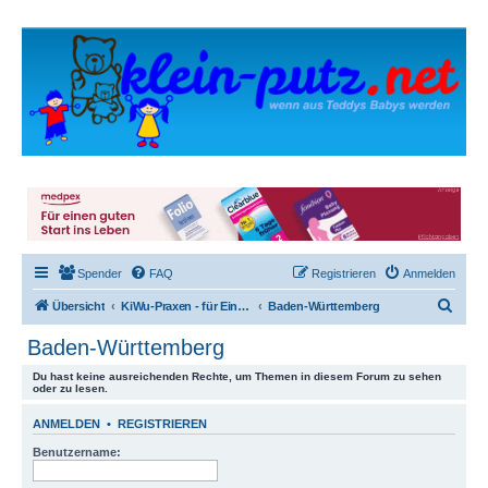
Spender
FAQ
Registrieren
Anmelden
S
Übersicht
KiWu-Praxen - für Einsteiger und Wechsler
Baden-Württemberg
u
Baden-Württemberg
c
Du hast keine ausreichenden Rechte, um Themen in diesem Forum zu sehen
h
oder zu lesen.
e
ANMELDEN
•
REGISTRIEREN
Benutzername: