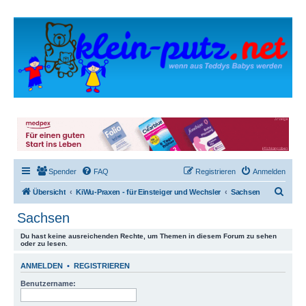
Spender
FAQ
Registrieren
Anmelden
S
Übersicht
KiWu-Praxen - für Einsteiger und Wechsler
Sachsen
u
Sachsen
c
Du hast keine ausreichenden Rechte, um Themen in diesem Forum zu sehen
h
oder zu lesen.
e
ANMELDEN
•
REGISTRIEREN
Benutzername: