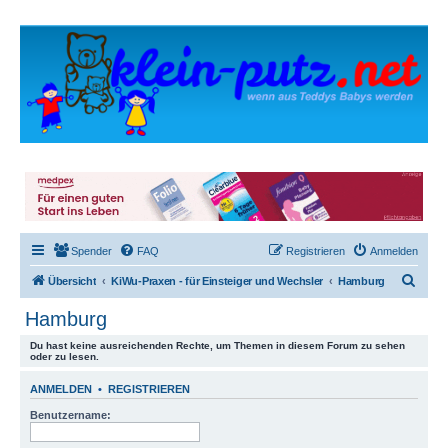
Spender
FAQ
Registrieren
Anmelden
S
Übersicht
KiWu-Praxen - für Einsteiger und Wechsler
Hamburg
u
Hamburg
c
Du hast keine ausreichenden Rechte, um Themen in diesem Forum zu sehen
h
oder zu lesen.
e
ANMELDEN
•
REGISTRIEREN
Benutzername: