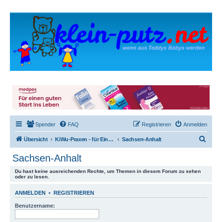
Spender
FAQ
Registrieren
Anmelden
S
Übersicht
KiWu-Praxen - für Einsteiger und Wechsler
Sachsen-Anhalt
u
Sachsen-Anhalt
c
Du hast keine ausreichenden Rechte, um Themen in diesem Forum zu sehen
h
oder zu lesen.
e
ANMELDEN
•
REGISTRIEREN
Benutzername: