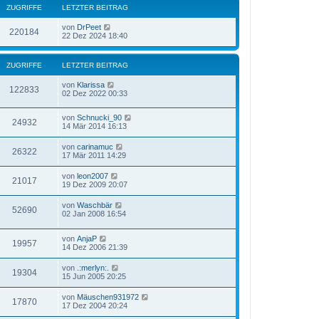
ZUGRIFFE
LETZTER BEITRAG
von
DrPeet
220184
22 Dez 2024 18:40
ZUGRIFFE
LETZTER BEITRAG
von
Klarissa
122833
02 Dez 2022 00:33
von
Schnucki_90
24932
14 Mär 2014 16:13
von
carinamuc
26322
17 Mär 2011 14:29
von
leon2007
21017
19 Dez 2009 20:07
von
Waschbär
52690
02 Jan 2008 16:54
von
AnjaP
19957
14 Dez 2006 21:39
von
.:merlyn:.
19304
15 Jun 2005 20:25
von
Mäuschen931972
17870
17 Dez 2004 20:24