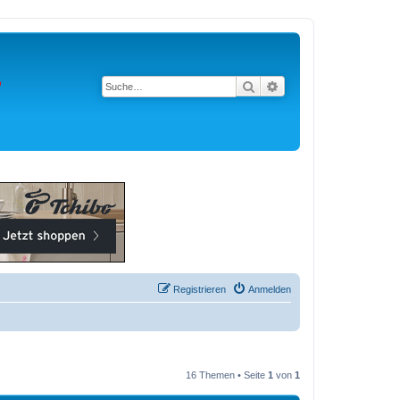
Suche
Erweiterte Suche
Registrieren
Anmelden
16 Themen • Seite
1
von
1