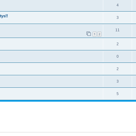
4
tys!!
3
11
1
2
2
0
2
3
5