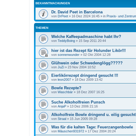
BEKANNTMACHUNGEN
Dr. David Peet in Barcelona
von
DrPeet
»
16 Dez 2024 16:45
» in
Praxis- und Zentru
THEMEN
Welche Kaffeepadmaschine habt Ihr?
von
TeddyBoing
»
15 Sep 2011 20:44
hier ist das Rezept für Holunder Likör!!!
von
sonnenwunder
»
02 Okt 2004 12:28
Glühwein oder Schwedenglögg?????
von
JuZi
»
23 Nov 2004 10:52
Eierlikörrezept dringend gesucht !!!
von
leon2007
»
18 Dez 2009 13:42
Bowle Rezepte?
von
Waschbär
»
18 Dez 2007 16:25
Suche Alkoholfreien Punsch
von
AnjaP
»
13 Dez 2006 21:16
Alkoholfreie Bowle dringend u. eilig gesucht!
von
Straal
»
15 Jun 2005 09:28
Was für die kalten Tage: Feuerzangenbowle
von
Mäuschen931972
»
17 Dez 2004 20:24