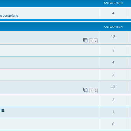
ANTWORTEN
4
msvorstellung
ANTWORTEN
12
1
2
3
4
2
12
1
2
2
!!!
1
0