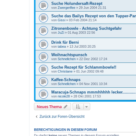
Suche Holundersaft-Rezept
von
Zwergerlfee
»
29 Jun 2004 21:31
Suche das Bailys Rezept von den Tupper-Par
von
Gissi
»
03 Feb 2004 21:14
Zitronenbowle - Achtung Suchtgefahr
von
JuZi
»
01 Aug 2003 22:56
Drink für Berni
von
tabea
»
13 Jul 2003 20:25
Weihnachtspunsch
von
Schnellchen
»
22 Dez 2002 17:24
Suche Rezept für Schlammbowle!!
von
Christiane
»
01 Jun 2002 09:48
Kaffee-Schnaps
von
Schnellchen
»
04 Nov 2001 10:34
Maracuja-Schnaps mmmhhhhh lecker...........
von
nicole28
»
28 Okt 2001 17:53
Neues Thema
Zurück zur Foren-Übersicht
BERECHTIGUNGEN IN DIESEM FORUM
Du darfst
keine
neuen Themen in diesem Forum erstellen.