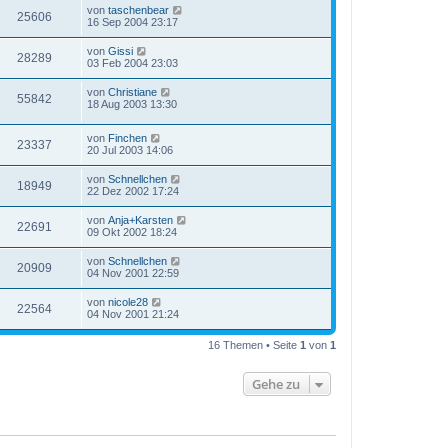
von
taschenbear
25606
16 Sep 2004 23:17
von
Gissi
28289
03 Feb 2004 23:03
von
Christiane
55842
18 Aug 2003 13:30
von
Finchen
23337
20 Jul 2003 14:06
von
Schnellchen
18949
22 Dez 2002 17:24
von
Anja+Karsten
22691
09 Okt 2002 18:24
von
Schnellchen
20909
04 Nov 2001 22:59
von
nicole28
22564
04 Nov 2001 21:24
16 Themen • Seite
1
von
1
Gehe zu