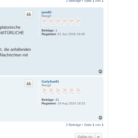
2 Beiträge • Seite
1
von
1
juno81
Rang0
platonische
Beiträge:
1
NE NATÜRLICHE
Registriert:
01 Jun 2026 19:45
, die anfallenden
 Nachrichten mit
N
a
c
CurlySue81
h
Rang0
o
b
e
Beiträge:
41
n
Registriert:
19 Aug 2020 18:52
N
a
2 Beiträge • Seite
1
von
1
c
h
o
Gehe zu