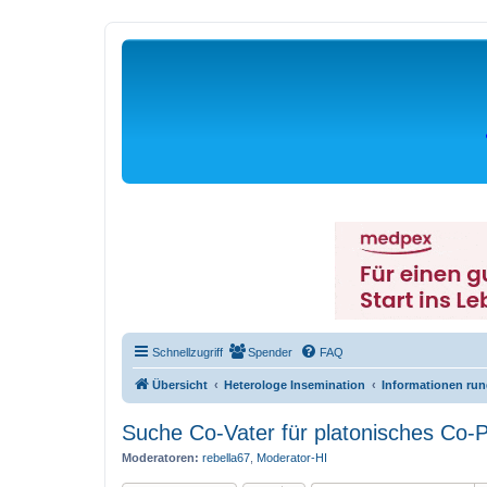
Schnellzugriff
Spender
FAQ
Übersicht
Heterologe Insemination
Informationen ru
Suche Co-Vater für platonisches Co-P
Moderatoren:
rebella67
,
Moderator-HI