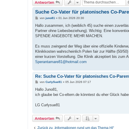
Antworten
Suche Co-Vater für platonisches Co-Pare
B
von
juno81
»
01 Jun 2026 20:30
e
i
Hallo zusammen, ich (weiblich 45) suche einen zuverläs
t
Partner ohne Liebesbeziehung). Wichtig: Eine konvent
r
a
SPENDE ANGEBOTE MEHR MACHEN.
g
Es muss zwingend der Weg über eine offizielle Kinderwu
Klinikkosten wahrscheinlich Polen fair zur Hälfte (50/50
einer kurzen Vorstellung. Die Klinik akzeptiert bis zum A
Sperantamare81@hotmail.com
Re: Suche Co-Vater für platonisches Co-Parent
B
von
CurlySue81
»
05 Jun 2026 07:17
e
i
Hallo Juno81,
t
ich glaube bei Co-eltern.de könntest du eher Glück haben
r
a
g
LG Curlysue81
Antworten
Zurück zu „Informationen rund um das Thema HI“