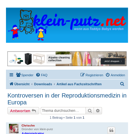
Spender
FAQ
Registrieren
Anmelden
S
Übersicht
Downloads
Artikel aus Fachzeitschriften
u
Kontroversen in der Reproduktionsmedizin in
c
Europa
h
Suche
Erweiterte Suche
Antworten
e
1 Beitrag • Seite
1
von
1
Chrischn
Gründer von klein-putz