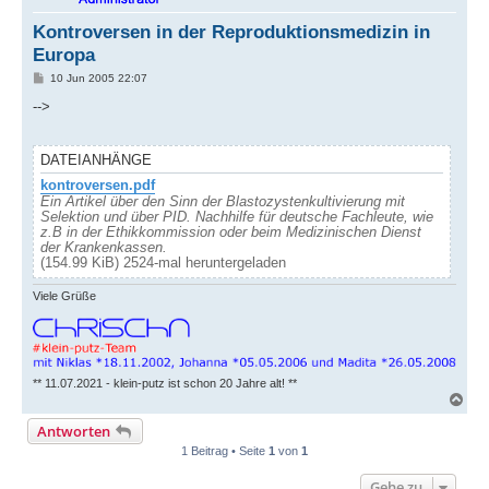
Kontroversen in der Reproduktionsmedizin in
Europa
B
10 Jun 2005 22:07
e
i
-->
t
r
a
g
DATEIANHÄNGE
kontroversen.pdf
Ein Artikel über den Sinn der Blastozystenkultivierung mit
Selektion und über PID. Nachhilfe für deutsche Fachleute, wie
z.B in der Ethikkommission oder beim Medizinischen Dienst
der Krankenkassen.
(154.99 KiB) 2524-mal heruntergeladen
Viele Grüße
** 11.07.2021 - klein-putz ist schon 20 Jahre alt! **
N
a
Antworten
c
h
1 Beitrag • Seite
1
von
1
o
b
Gehe zu