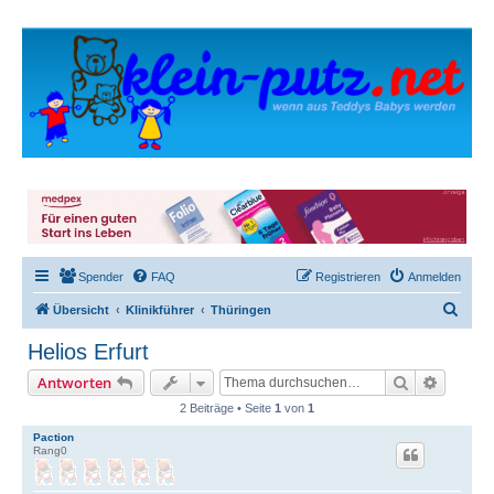
Spender
FAQ
Registrieren
Anmelden
S
Übersicht
Klinikführer
Thüringen
u
Helios Erfurt
c
Suche
Erweite
Antworten
h
2 Beiträge • Seite
1
von
1
e
Paction
Rang0