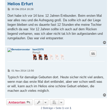
Helios Erfurt
B
30 Okt 2014 16:29
e
i
Dort habe ich vor 14 bzw. 12 Jahren Entbunden. Beim ersten Mal
t
war alles neu und die Aufregung groß. Da sollte ich auf der Liege
r
a
liegen bleiben und es dauerte fast 12 Stunden ehe meine Tochter
g
endlich da war. Vor 12 Jahren sollte ich auch auf dem Rücken
liegend verharren, was ich aber nicht tat.Ich bin aufgestanden und
rumgelaufen. Das war viel entspannter.
N
a
c
bani1976
Rang3
h
o
b
e
n
B
01 Nov 2014 13:50
e
i
Typisch für damalige Geburten dort. Heute sicher nicht viel anders,
t
wenn man das erste Mal dort entbindet, aber wer schon weiß was
r
a
er will, kann auch im Helios eine schöne Geburt erleben, die
g
machen auch vieles möglich.
N
a
Antworten
c
h
2 Beiträge • Seite
1
von
1
o