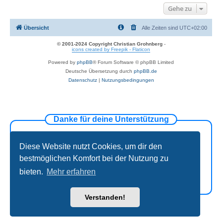
b
Gehe zu
e
n
Übersicht
Alle Zeiten sind
UTC+02:00
© 2001-2024 Copyright Christian Grohnberg
-
icons created by Freepik - Flaticon
Powered by
phpBB
® Forum Software © phpBB Limited
Deutsche Übersetzung durch
phpBB.de
Datenschutz
|
Nutzungsbedingungen
Danke für deine Unterstützung
Diese Website nutzt Cookies, um dir den
bestmöglichen Komfort bei der Nutzung zu
bieten.
Mehr erfahren
Verstanden!