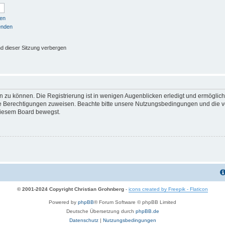
sen
enden
d dieser Sitzung verbergen
 zu können. Die Registrierung ist in wenigen Augenblicken erledigt und ermöglicht
he Berechtigungen zuweisen. Beachte bitte unsere Nutzungsbedingungen und die ve
diesem Board bewegst.
© 2001-2024 Copyright Christian Grohnberg
-
icons created by Freepik - Flaticon
Powered by
phpBB
® Forum Software © phpBB Limited
Deutsche Übersetzung durch
phpBB.de
Datenschutz
|
Nutzungsbedingungen