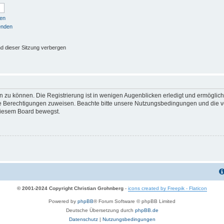
sen
enden
d dieser Sitzung verbergen
 zu können. Die Registrierung ist in wenigen Augenblicken erledigt und ermöglicht
he Berechtigungen zuweisen. Beachte bitte unsere Nutzungsbedingungen und die ve
diesem Board bewegst.
© 2001-2024 Copyright Christian Grohnberg
-
icons created by Freepik - Flaticon
Powered by
phpBB
® Forum Software © phpBB Limited
Deutsche Übersetzung durch
phpBB.de
Datenschutz
|
Nutzungsbedingungen