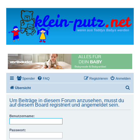
Spender
FAQ
Registrieren
Anmelden
S
Übersicht
u
Um Beiträge in diesem Forum anzusehen, musst du
c
auf diesem Board registriert und angemeldet sein.
h
Benutzername:
e
Passwort: