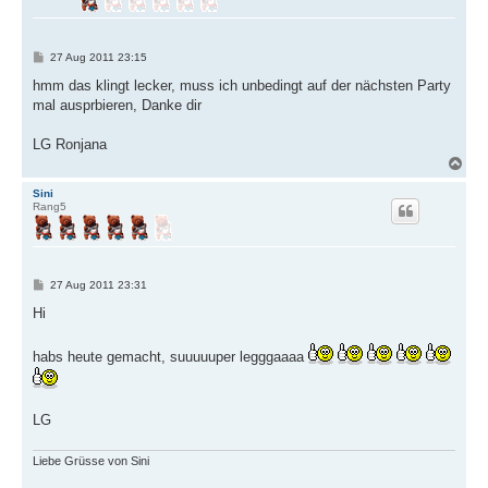
b
e
n
B
27 Aug 2011 23:15
e
i
hmm das klingt lecker, muss ich unbedingt auf der nächsten Party
t
mal ausprbieren, Danke dir
r
a
g
LG Ronjana
N
a
c
Sini
Rang5
h
o
b
e
n
B
27 Aug 2011 23:31
e
i
Hi
t
r
a
habs heute gemacht, suuuuuper legggaaaa
g
LG
Liebe Grüsse von Sini