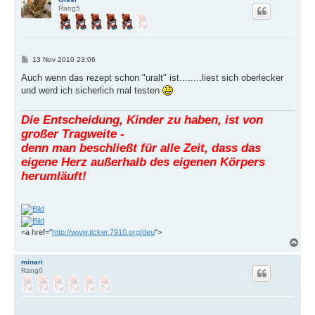
Rang5
h
o
b
e
n
B
13 Nov 2010 23:06
e
i
Auch wenn das rezept schon "uralt" ist........liest sich oberlecker
t
und werd ich sicherlich mal testen
r
a
g
Die Entscheidung, Kinder zu haben, ist von
großer Tragweite -
denn man beschließt für alle Zeit, dass das
eigene Herz außerhalb des eigenen Körpers
herumläuft!
<a href="
http://www.ticker.7910.org/deu
">
N
a
c
minari
Rang0
h
o
b
e
n