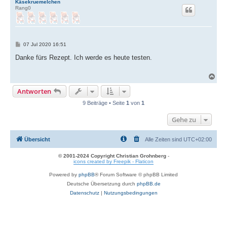
c
Käsekruemelchen
Rang0
h
o
b
e
n
B
07 Jul 2020 16:51
e
i
Danke fürs Rezept. Ich werde es heute testen.
t
r
a
N
g
a
Antworten
c
h
9 Beiträge • Seite
1
von
1
o
b
Gehe zu
e
n
Übersicht
Alle Zeiten sind
UTC+02:00
© 2001-2024 Copyright Christian Grohnberg
-
icons created by Freepik - Flaticon
Powered by
phpBB
® Forum Software © phpBB Limited
Deutsche Übersetzung durch
phpBB.de
Datenschutz
|
Nutzungsbedingungen