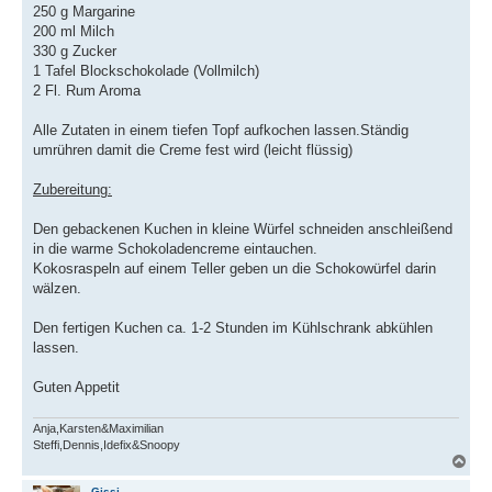
250 g Margarine
200 ml Milch
330 g Zucker
1 Tafel Blockschokolade (Vollmilch)
2 Fl. Rum Aroma
Alle Zutaten in einem tiefen Topf aufkochen lassen.Ständig
umrühren damit die Creme fest wird (leicht flüssig)
Zubereitung:
Den gebackenen Kuchen in kleine Würfel schneiden anschleißend
in die warme Schokoladencreme eintauchen.
Kokosraspeln auf einem Teller geben un die Schokowürfel darin
wälzen.
Den fertigen Kuchen ca. 1-2 Stunden im Kühlschrank abkühlen
lassen.
Guten Appetit
Anja,Karsten&Maximilian
Steffi,Dennis,Idefix&Snoopy
N
a
c
Gissi