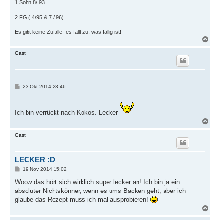
1 Sohn 8/ 93
2 FG ( 4/95 & 7 / 96)
Es gibt keine Zufälle- es fällt zu, was fällig ist!
N
a
c
Gast
h
o
b
e
n
B
23 Okt 2014 23:46
e
i
t
r
Ich bin verrückt nach Kokos. Lecker
a
N
g
a
c
Gast
h
o
b
LECKER :D
e
n
B
19 Nov 2014 15:02
e
i
Woow das hört sich wirklich super lecker an! Ich bin ja ein
t
absoluter Nichtskönner, wenn es ums Backen geht, aber ich
r
a
glaube das Rezept muss ich mal ausprobieren!
g
N
a