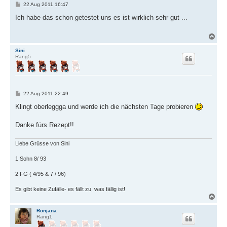
B
22 Aug 2011 16:47
e
i
Ich habe das schon getestet uns es ist wirklich sehr gut ...
t
r
a
N
g
a
c
Sini
Rang5
h
o
b
e
n
B
22 Aug 2011 22:49
e
i
Klingt oberleggga und werde ich die nächsten Tage probieren
t
r
a
Danke fürs Rezept!!
g
Liebe Grüsse von Sini
1 Sohn 8/ 93
2 FG ( 4/95 & 7 / 96)
Es gibt keine Zufälle- es fällt zu, was fällig ist!
N
a
c
Ronjana
Rang1
h
o