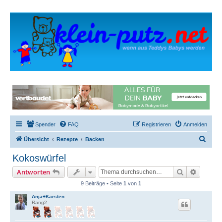
Spender
FAQ
Registrieren
Anmelden
S
Übersicht
Rezepte
Backen
u
Kokoswürfel
c
Suche
Erweite
Antworten
h
9 Beiträge • Seite
1
von
1
e
Anja+Karsten
Rang2