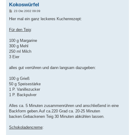
Kokoswürfel
B
23 Okt 2002 09:09
e
i
Hier mal ein ganz leckeres Kuchenrezept:
t
r
a
Für den Teig
:
g
100 g Margarine
300 g Mehl
250 ml Milch
3 Eier
alles gut verrühren und dann langsam dazugeben:
100 g Grieß
50 g Speisestärke
1 P. Vanillezucker
1 P. Backpulver
Alles ca. 5 Minuten zusammenrühren und anschließend in eine
Backform geben.Auf ca.220 Grad ca. 20-25 Minuten
backen.Gebackenen Teig 30 Minuten abkühlen lassen.
Schokoladencreme
: