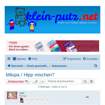
Spender
FAQ
Registrieren
Anmelden
S
Übersicht
(Fast) geschafft...
Babymenüs
u
Milupa / Hipp mischen?
c
Suche
Erweite
Antworten
h
6 Beiträge • Seite
1
von
1
e
casi
Rang1