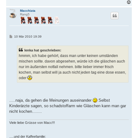
N
a
c
Macchiata
Rang5
h
o
b
e
n
B
10 Mär 2010 19:39
e
i
t
lenka hat geschrieben:
r
a
hmmm, ich habe gehört, dass man unter keinen umständen
g
mischen sollte. davon abgesehen, würde ich die gläschen auch
nur im äußersten notfall nehmen. bitte lieber immer frisch
kochen, man selbst will ja auch nicht jeden tag eine dose essen,
oder
.....naja, da gehen die Meinungen auseinander
Selbst
Kinderärzte sagen, so schadstoffarm wie Gläschen kann man gar
nicht kochen........
Viele liebe Grüsse von Macc!!!
.....und der Kaffeefamilie: