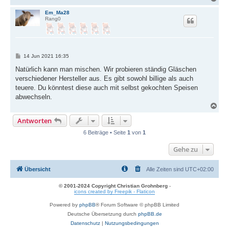
a
c
Em_Ma28
Rang0
h
o
b
e
n
B
14 Jun 2021 16:35
e
i
Natürlich kann man mischen. Wir probieren ständig Gläschen
t
verschiedener Hersteller aus. Es gibt sowohl billige als auch
r
a
teuere. Du könntest diese auch mit selbst gekochten Speisen
g
abwechseln.
N
a
Antworten
c
h
6 Beiträge • Seite
1
von
1
o
b
Gehe zu
e
n
Übersicht
Alle Zeiten sind
UTC+02:00
© 2001-2024 Copyright Christian Grohnberg
-
icons created by Freepik - Flaticon
Powered by
phpBB
® Forum Software © phpBB Limited
Deutsche Übersetzung durch
phpBB.de
Datenschutz
|
Nutzungsbedingungen