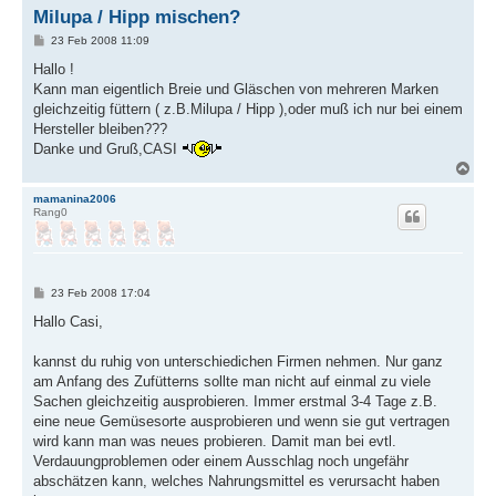
Milupa / Hipp mischen?
B
23 Feb 2008 11:09
e
i
Hallo !
t
Kann man eigentlich Breie und Gläschen von mehreren Marken
r
a
gleichzeitig füttern ( z.B.Milupa / Hipp ),oder muß ich nur bei einem
g
Hersteller bleiben???
Danke und Gruß,CASI
N
a
c
mamanina2006
Rang0
h
o
b
e
n
B
23 Feb 2008 17:04
e
i
Hallo Casi,
t
r
a
kannst du ruhig von unterschiedichen Firmen nehmen. Nur ganz
g
am Anfang des Zufütterns sollte man nicht auf einmal zu viele
Sachen gleichzeitig ausprobieren. Immer erstmal 3-4 Tage z.B.
eine neue Gemüsesorte ausprobieren und wenn sie gut vertragen
wird kann man was neues probieren. Damit man bei evtl.
Verdauungproblemen oder einem Ausschlag noch ungefähr
abschätzen kann, welches Nahrungsmittel es verursacht haben