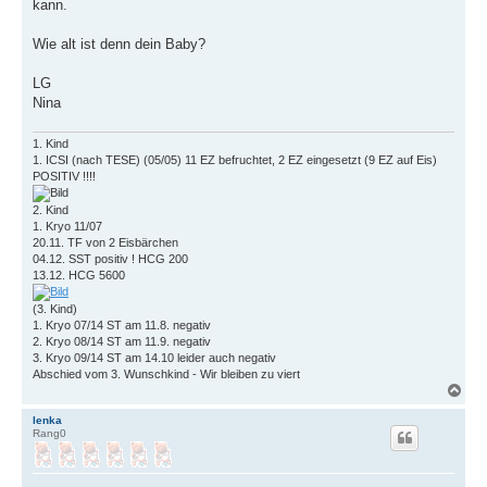
kann.
Wie alt ist denn dein Baby?
LG
Nina
1. Kind
1. ICSI (nach TESE) (05/05) 11 EZ befruchtet, 2 EZ eingesetzt (9 EZ auf Eis)
POSITIV !!!!
2. Kind
1. Kryo 11/07
20.11. TF von 2 Eisbärchen
04.12. SST positiv ! HCG 200
13.12. HCG 5600
(3. Kind)
1. Kryo 07/14 ST am 11.8. negativ
2. Kryo 08/14 ST am 11.9. negativ
3. Kryo 09/14 ST am 14.10 leider auch negativ
Abschied vom 3. Wunschkind - Wir bleiben zu viert
N
a
c
lenka
Rang0
h
o
b
e