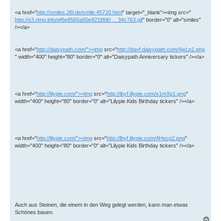
<a href="
http://smiles.26l.de/smile.45720.html
" target="_blank"><img src="
http://s3.rimg.info/ef6e8565a50e8218fd0 ... 34c763.gif
" border="0" alt="smiles"
/></a>
<a href="
http://daisypath.com/"><img
src="
http://davf.daisypath.com/4jxLp1.png
" width="400" height="80" border="0" alt="Daisypath Anniversary tickers" /></a>
<a href="
http://lilypie.com/"><img
src="
http://lbyf.lilypie.com/x1mXp1.png
"
width="400" height="80" border="0" alt="Lilypie Kids Birthday tickers" /></a>
<a href="
http://lilypie.com/"><img
src="
http://lbyf.lilypie.com/4Hecp2.png
"
width="400" height="80" border="0" alt="Lilypie Kids Birthday tickers" /></a>
Auch aus Steinen, die einem in den Weg gelegt werden, kann man etwas
Schönes bauen.
N