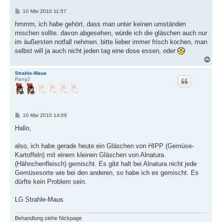
n
B
10 Mär 2010 11:57
e
i
hmmm, ich habe gehört, dass man unter keinen umständen
t
mischen sollte. davon abgesehen, würde ich die gläschen auch nur
r
a
im äußersten notfall nehmen. bitte lieber immer frisch kochen, man
g
selbst will ja auch nicht jeden tag eine dose essen, oder
N
a
c
Strahle-Maus
Rang2
h
o
b
e
n
B
10 Mär 2010 14:09
e
i
Hallo,
t
r
a
also, ich habe gerade heute ein Gläschen von HIPP (Gemüse-
g
Kartoffeln) mit einem kleinen Gläschen von Alnatura
(Hähnchenfleisch) gemischt. Es gibt halt bei Alnatura nicht jede
Gemüsesorte wie bei den anderen, so habe ich es gemischt. Es
dürfte kein Problem sein.
LG Strahle-Maus
Behandlung siehe Nickpage