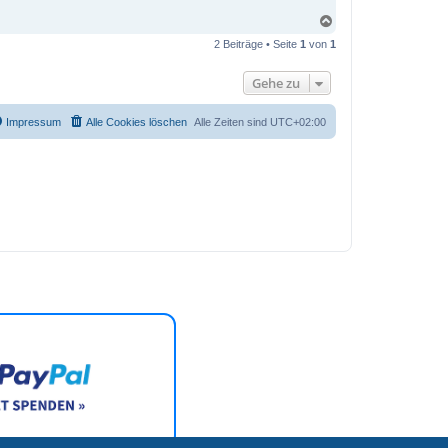
N
a
2 Beiträge • Seite
1
von
1
c
h
o
Gehe zu
b
e
n
Impressum
Alle Cookies löschen
Alle Zeiten sind
UTC+02:00