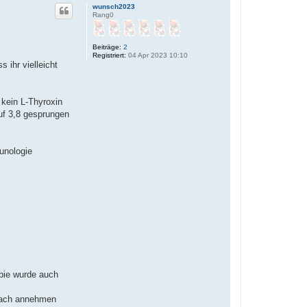
wunsch2023
Rang0
Beiträge:
2
Registriert:
04 Apr 2023 10:10
 ihr vielleicht
 kein L-Thyroxin
uf 3,8 gesprungen
unologie
opie wurde auch
nfach annehmen