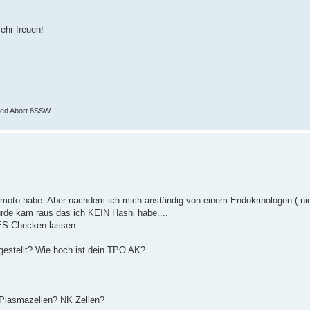
ehr freuen!
ssed Abort 8SSW
imoto habe. Aber nachdem ich mich anständig von einem Endokrinologen ( n
urde kam raus das ich KEIN Hashi habe....
S Checken lassen...
gestellt? Wie hoch ist dein TPO AK?
Plasmazellen? NK Zellen?