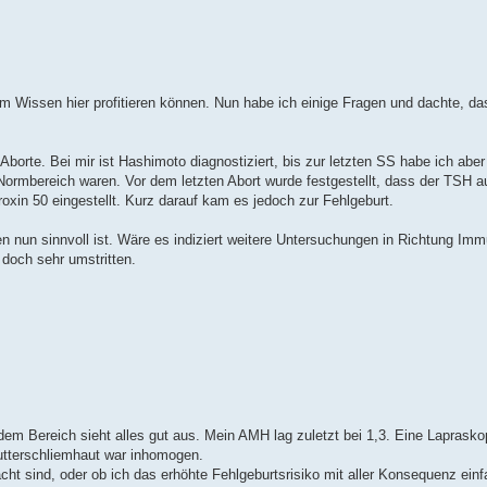
em Wissen hier profitieren können. Nun habe ich einige Fragen und dachte, dass
 Aborte. Bei mir ist Hashimoto diagnostiziert, bis zur letzten SS habe ich aber
ormbereich waren. Vor dem letzten Abort wurde festgestellt, dass der TSH a
roxin 50 eingestellt. Kurz darauf kam es jedoch zur Fehlgeburt.
n nun sinnvoll ist. Wäre es indiziert weitere Untersuchungen in Richtung Imm
 doch sehr umstritten.
dem Bereich sieht alles gut aus. Mein AMH lag zuletzt bei 1,3. Eine Laprask
utterschliemhaut war inhomogen.
acht sind, oder ob ich das erhöhte Fehlgeburtsrisiko mit aller Konsequenz ei