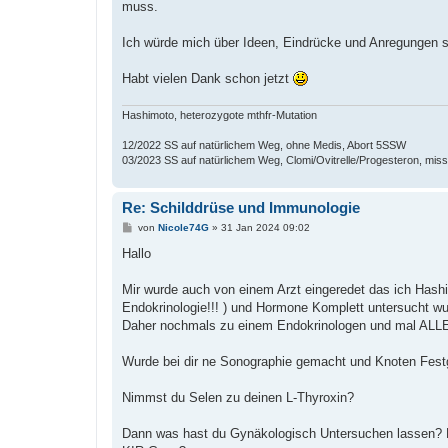
muss.
Ich würde mich über Ideen, Eindrücke und Anregungen s
Habt vielen Dank schon jetzt
Hashimoto, heterozygote mthfr-Mutation
12/2022 SS auf natürlichem Weg, ohne Medis, Abort 5SSW
03/2023 SS auf natürlichem Weg, Clomi/Ovitrelle/Progesteron, mi
Re: Schilddrüse und Immunologie
B
von
Nicole74G
»
31 Jan 2024 09:02
e
i
Hallo
t
r
a
Mir wurde auch von einem Arzt eingeredet das ich Hash
g
Endokrinologie!!! ) und Hormone Komplett untersucht w
Daher nochmals zu einem Endokrinologen und mal ALLE
Wurde bei dir ne Sonographie gemacht und Knoten Fest
Nimmst du Selen zu deinen L-Thyroxin?
Dann was hast du Gynäkologisch Untersuchen lassen? 