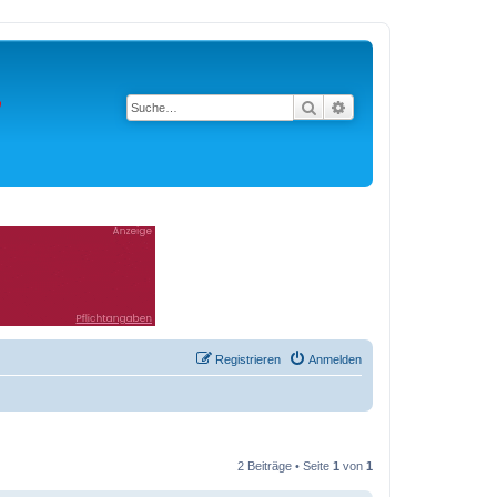
Suche
Erweiterte Suche
Registrieren
Anmelden
2 Beiträge • Seite
1
von
1