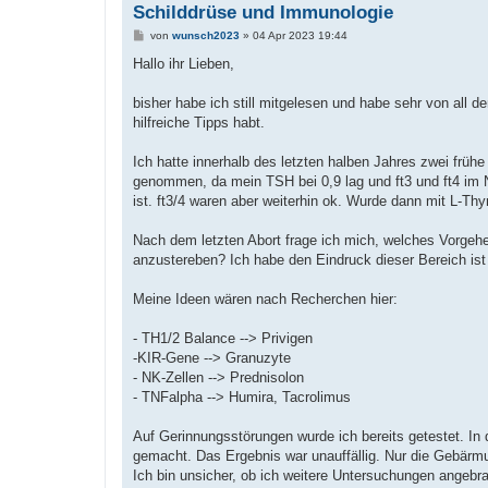
Schilddrüse und Immunologie
B
von
wunsch2023
»
04 Apr 2023 19:44
e
i
Hallo ihr Lieben,
t
r
a
bisher habe ich still mitgelesen und habe sehr von all d
g
hilfreiche Tipps habt.
Ich hatte innerhalb des letzten halben Jahres zwei frühe
genommen, da mein TSH bei 0,9 lag und ft3 und ft4 im N
ist. ft3/4 waren aber weiterhin ok. Wurde dann mit L-Thy
Nach dem letzten Abort frage ich mich, welches Vorgehe
anzustereben? Ich habe den Eindruck dieser Bereich ist
Meine Ideen wären nach Recherchen hier:
- TH1/2 Balance --> Privigen
-KIR-Gene --> Granuzyte
- NK-Zellen --> Prednisolon
- TNFalpha --> Humira, Tacrolimus
Auf Gerinnungsstörungen wurde ich bereits getestet. In 
gemacht. Das Ergebnis war unauffällig. Nur die Gebärm
Ich bin unsicher, ob ich weitere Untersuchungen angebr