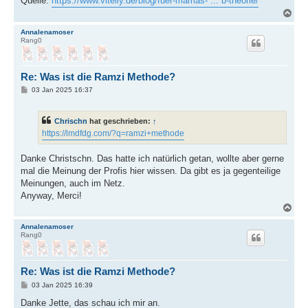
Quelle:
https://www.vitelly.de/blog/fuer-mamas- ... b-theorie/
N
a
c
Annalenamoser
Rang0
h
o
b
e
Re: Was ist die Ramzi Methode?
n
B
03 Jan 2025 16:37
e
i
t
Chrischn
hat geschrieben:
↑
r
a
https://lmdfdg.com/?q=ramzi+methode
g
Danke Christschn. Das hatte ich natürlich getan, wollte aber gerne
mal die Meinung der Profis hier wissen. Da gibt es ja gegenteilige
Meinungen, auch im Netz.
Anyway, Merci!
N
a
c
Annalenamoser
Rang0
h
o
b
e
Re: Was ist die Ramzi Methode?
n
B
03 Jan 2025 16:39
e
i
Danke Jette, das schau ich mir an.