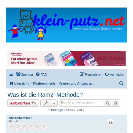
Spender
FAQ
Registrieren
Anmelden
S
Übersicht
Kinderwunsch
Fragen und Antworten für Neueinsteiger
u
Was ist die Ramzi Methode?
c
Suche
Erweite
Antworten
h
6 Beiträge • Seite
1
von
1
e
Annalenamoser
Rang0