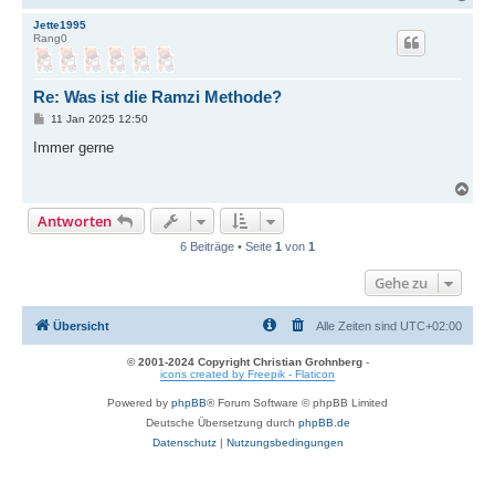
a
c
Jette1995
Rang0
h
o
b
e
Re: Was ist die Ramzi Methode?
n
B
11 Jan 2025 12:50
e
i
Immer gerne
t
r
a
N
g
a
Antworten
c
h
6 Beiträge • Seite
1
von
1
o
b
Gehe zu
e
n
Übersicht
Alle Zeiten sind
UTC+02:00
© 2001-2024 Copyright Christian Grohnberg
-
icons created by Freepik - Flaticon
Powered by
phpBB
® Forum Software © phpBB Limited
Deutsche Übersetzung durch
phpBB.de
Datenschutz
|
Nutzungsbedingungen