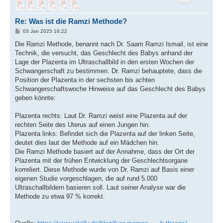
o
b
e
Re: Was ist die Ramzi Methode?
n
B
03 Jan 2025 16:22
e
i
Die Ramzi Methode, benannt nach Dr. Saam Ramzi Ismail, ist eine
t
Technik, die versucht, das Geschlecht des Babys anhand der
r
a
Lage der Plazenta im Ultraschallbild in den ersten Wochen der
g
Schwangerschaft zu bestimmen. Dr. Ramzi behauptete, dass die
Position der Plazenta in der sechsten bis achten
Schwangerschaftswoche Hinweise auf das Geschlecht des Babys
geben könnte:
Plazenta rechts: Laut Dr. Ramzi weist eine Plazenta auf der
rechten Seite des Uterus auf einen Jungen hin.
Plazenta links: Befindet sich die Plazenta auf der linken Seite,
deutet dies laut der Methode auf ein Mädchen hin.
Die Ramzi Methode basiert auf der Annahme, dass der Ort der
Plazenta mit der frühen Entwicklung der Geschlechtsorgane
korreliert. Diese Methode wurde von Dr. Ramzi auf Basis einer
eigenen Studie vorgeschlagen, die auf rund 5.000
Ultraschallbildern basieren soll. Laut seiner Analyse war die
Methode zu etwa 97 % korrekt.