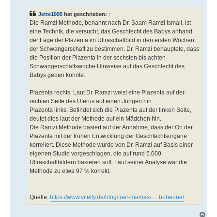
t
r
a
Jette1995
hat geschrieben:
↑
g
Die Ramzi Methode, benannt nach Dr. Saam Ramzi Ismail, ist
eine Technik, die versucht, das Geschlecht des Babys anhand
der Lage der Plazenta im Ultraschallbild in den ersten Wochen
der Schwangerschaft zu bestimmen. Dr. Ramzi behauptete, dass
die Position der Plazenta in der sechsten bis achten
Schwangerschaftswoche Hinweise auf das Geschlecht des
Babys geben könnte:
Plazenta rechts: Laut Dr. Ramzi weist eine Plazenta auf der
rechten Seite des Uterus auf einen Jungen hin.
Plazenta links: Befindet sich die Plazenta auf der linken Seite,
deutet dies laut der Methode auf ein Mädchen hin.
Die Ramzi Methode basiert auf der Annahme, dass der Ort der
Plazenta mit der frühen Entwicklung der Geschlechtsorgane
korreliert. Diese Methode wurde von Dr. Ramzi auf Basis einer
eigenen Studie vorgeschlagen, die auf rund 5.000
Ultraschallbildern basieren soll. Laut seiner Analyse war die
Methode zu etwa 97 % korrekt.
Quelle:
https://www.vitelly.de/blog/fuer-mamas- ... b-theorie/
N