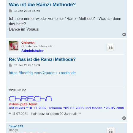
Was ist die Ramzi Methode?
B
03 Jan 2025 15:55
e
i
Ich höre immer wieder von einer "Ramzi Methode" - Was ist denn
t
das bitte?
r
a
Danke im Voraus!
g
N
a
c
Chrischn
Gründer von klein-putz
h
o
b
Re: Was ist die Ramzi Methode?
e
n
B
03 Jan 2025 16:09
e
i
https://lmdfdg.com/?q=ramzi+methode
t
r
a
g
Viele Grüße
** 11.07.2021 - klein-putz ist schon 20 Jahre alt! **
N
a
c
Jette1995
Rang0
h