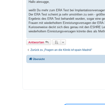
i
Hallo atesugge,
t
r
a
weißt Du mehr zum ERA Test bei Implantatiosnversage
g
Der ERA Test scheint ja sehr umstritten zu sein - größte
Ergebnis des ERA Test behandelt wurden, sogar eine ge
Frauen mit wiederholtem Einnistungsversagen der ERA-Te
Kurioserweise deckt sich dies genau mit den ESHRE Leit
wiederholtem Einnistungsversagen könnte dies als Meth
Antworten
Zurück zu „Fragen an die Klinik ivf-spain Madrid“
Übersicht