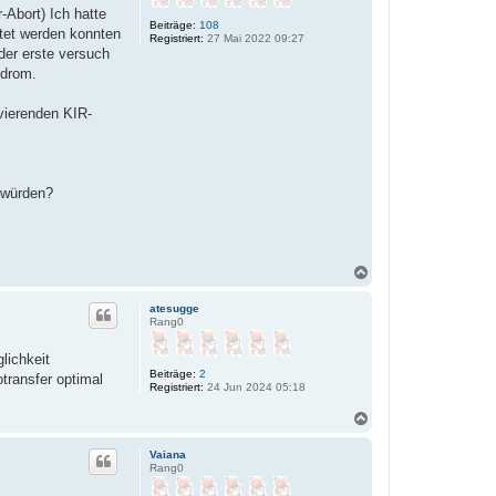
-Abort) Ich hatte
Beiträge:
108
htet werden konnten
Registriert:
27 Mai 2022 09:27
der erste versuch
ndrom.
vierenden KIR-
 würden?
N
a
c
atesugge
h
Rang0
o
b
lichkeit
e
Beiträge:
2
transfer optimal
n
Registriert:
24 Jun 2024 05:18
N
a
c
Vaiana
h
Rang0
o
b