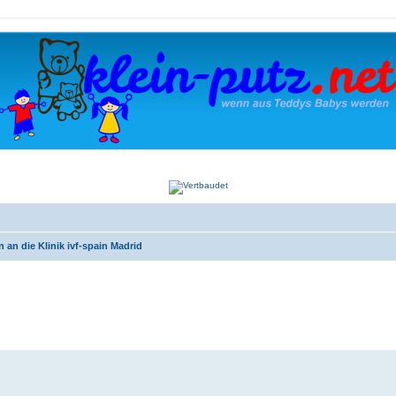
 an die Klinik ivf-spain Madrid
iterte Suche