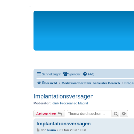
Schnellzugriff
Spender
FAQ
Übersicht
Medizinischer bzw. betreuter Bereich
Fragen
Implantationsversagen
Moderator:
Klinik ProcreaTec Madrid
Suche
Erwe
Antworten
Implantationsversagen
B
von
Nuura
»
31 Mär 2023 10:08
e