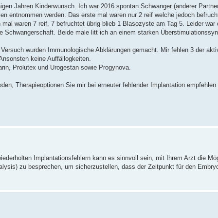
einigen Jahren Kinderwunsch. Ich war 2016 spontan Schwanger (anderer Partner
ellen entnommen werden. Das erste mal waren nur 2 reif welche jedoch befruc
al waren 7 reif, 7 befruchtet übrig blieb 1 Blasozyste am Tag 5. Leider war 
 Schwangerschaft. Beide male litt ich an einem starken Überstimulationssy
n Versuch wurden Immunologische Abklärungen gemacht. Mir fehlen 3 der akti
 Ansonsten keine Auffällogkeiten.
arin, Prolutex und Urogestan sowie Progynova.
en, Therapieoptionen Sie mir bei erneuter fehlender Implantation empfehlen
iederholten Implantationsfehlern kann es sinnvoll sein, mit Ihrem Arzt die Mög
alysis) zu besprechen,
um sicherzustellen, dass der Zeitpunkt für den Embryo