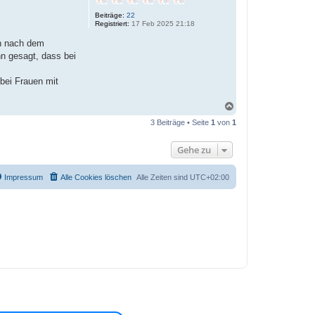
e
Beiträge:
22
n
Registriert:
17 Feb 2025 21:18
ch nach dem
n gesagt, dass bei
bei Frauen mit
N
a
3 Beiträge • Seite
1
von
1
c
h
o
Gehe zu
b
e
n
Impressum
Alle Cookies löschen
Alle Zeiten sind
UTC+02:00