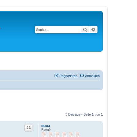
Suche
Erweiterte Suche
Registrieren
Anmelden
3 Beiträge • Seite
1
von
1
Nuura
Rang0