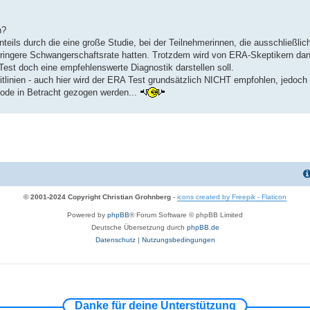
n?
nteils durch die eine große Studie, bei der Teilnehmerinnen, die ausschließli
ringere Schwangerschaftsrate hatten. Trotzdem wird von ERA-Skeptikern dan
st doch eine empfehlenswerte Diagnostik darstellen soll.
linien - auch hier wird der ERA Test grundsätzlich NICHT empfohlen, jedoch 
ode in Betracht gezogen werden...
© 2001-2024 Copyright Christian Grohnberg
-
icons created by Freepik - Flaticon
Powered by
phpBB
® Forum Software © phpBB Limited
Deutsche Übersetzung durch
phpBB.de
Datenschutz
|
Nutzungsbedingungen
Danke für deine Unterstützung