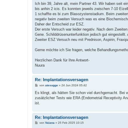
i
Ich bin 39, Jahre alt, mein Partner 43. Wir haben seit 
t
bis anhin 2 icis. Es konnten jeweils zwischen 7-10 Eiz
r
a
1 schaffte es bi zum Blasozystenstadium. Beim zweiten m
g
negativ beim zweiten Versuch was es eine Biochemische
Daher der Entscheid zur ESZ.
Der erste Versuch war leider negativ. Nach dem Zweite
Gene. Schilddrüsenunterfunktion jedoch gut eingestellt.
Zweiter ESZ Versuch neu mit Prednison, Aspirin, Fraxip
Gerne möchte ich Sie fragen, welche Behandlungsmethod
Herzlichen Dank für Ihre Antwort-
Nuura
Re: Implantationsversagen
B
von
atesugge
»
24 Jun 2024 05:42
e
i
Es klingt, als hätten Sie schon viel durchgemacht. Bei w
t
zusätzlicher Tests wie ERA (Endometrial Receptivity An
r
a
ist.
g
Re: Implantationsversagen
B
von
Vaiana
»
25 Feb 2025 10:15
e