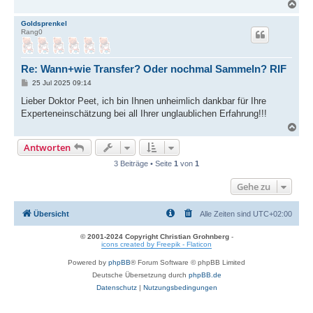
N
a
c
Goldsprenkel
Rang0
h
o
b
e
Re: Wann+wie Transfer? Oder nochmal Sammeln? RIF
n
B
25 Jul 2025 09:14
e
i
Lieber Doktor Peet, ich bin Ihnen unheimlich dankbar für Ihre
t
Experteneinschätzung bei all Ihrer unglaublichen Erfahrung!!!
r
a
N
g
a
Antworten
c
h
3 Beiträge • Seite
1
von
1
o
b
Gehe zu
e
n
Übersicht
Alle Zeiten sind
UTC+02:00
© 2001-2024 Copyright Christian Grohnberg
-
icons created by Freepik - Flaticon
Powered by
phpBB
® Forum Software © phpBB Limited
Deutsche Übersetzung durch
phpBB.de
Datenschutz
|
Nutzungsbedingungen