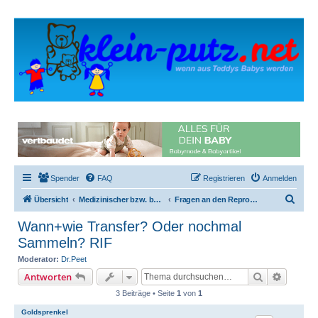
Spender
FAQ
Registrieren
Anmelden
S
Übersicht
Medizinischer bzw. betreuter Bereich
Fragen an den Repromediziner
u
Wann+wie Transfer? Oder nochmal
c
Sammeln? RIF
h
Moderator:
Dr.Peet
e
Suche
Erweite
Antworten
3 Beiträge • Seite
1
von
1
Goldsprenkel