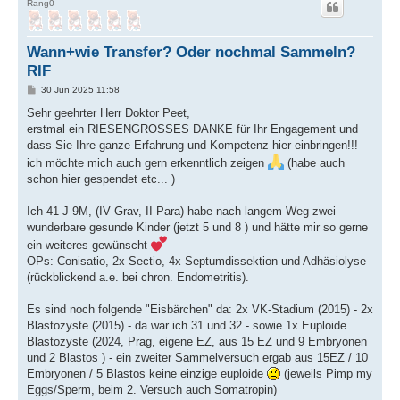
Rang0
Wann+wie Transfer? Oder nochmal Sammeln?
RIF
B
30 Jun 2025 11:58
e
i
Sehr geehrter Herr Doktor Peet,
t
erstmal ein RIESENGROSSES DANKE für Ihr Engagement und
r
a
dass Sie Ihre ganze Erfahrung und Kompetenz hier einbringen!!!
g
ich möchte mich auch gern erkenntlich zeigen
(habe auch
schon hier gespendet etc... )
Ich 41 J 9M, (IV Grav, II Para) habe nach langem Weg zwei
wunderbare gesunde Kinder (jetzt 5 und 8 ) und hätte mir so gerne
ein weiteres gewünscht
OPs: Conisatio, 2x Sectio, 4x Septumdissektion und Adhäsiolyse
(rückblickend a.e. bei chron. Endometritis).
Es sind noch folgende "Eisbärchen" da: 2x VK-Stadium (2015) - 2x
Blastozyste (2015) - da war ich 31 und 32 - sowie 1x Euploide
Blastozyste (2024, Prag, eigene EZ, aus 15 EZ und 9 Embryonen
und 2 Blastos ) - ein zweiter Sammelversuch ergab aus 15EZ / 10
Embryonen / 5 Blastos keine einzige euploide
(jeweils Pimp my
Eggs/Sperm, beim 2. Versuch auch Somatropin)