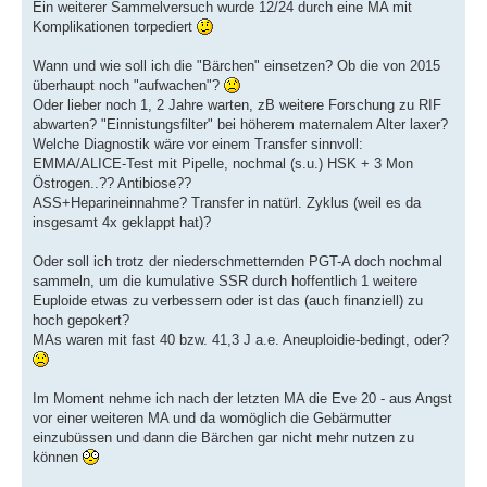
Ein weiterer Sammelversuch wurde 12/24 durch eine MA mit
Komplikationen torpediert
Wann und wie soll ich die "Bärchen" einsetzen? Ob die von 2015
überhaupt noch "aufwachen"?
Oder lieber noch 1, 2 Jahre warten, zB weitere Forschung zu RIF
abwarten? "Einnistungsfilter" bei höherem maternalem Alter laxer?
Welche Diagnostik wäre vor einem Transfer sinnvoll:
EMMA/ALICE-Test mit Pipelle, nochmal (s.u.) HSK + 3 Mon
Östrogen..?? Antibiose??
ASS+Heparineinnahme? Transfer in natürl. Zyklus (weil es da
insgesamt 4x geklappt hat)?
Oder soll ich trotz der niederschmetternden PGT-A doch nochmal
sammeln, um die kumulative SSR durch hoffentlich 1 weitere
Euploide etwas zu verbessern oder ist das (auch finanziell) zu
hoch gepokert?
MAs waren mit fast 40 bzw. 41,3 J a.e. Aneuploidie-bedingt, oder?
Im Moment nehme ich nach der letzten MA die Eve 20 - aus Angst
vor einer weiteren MA und da womöglich die Gebärmutter
einzubüssen und dann die Bärchen gar nicht mehr nutzen zu
können