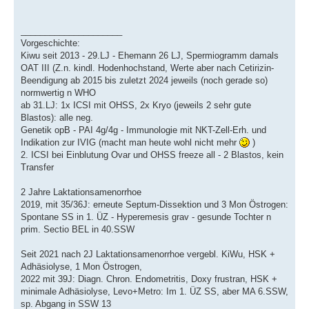
_____________________
Vorgeschichte:
Kiwu seit 2013 - 29.LJ - Ehemann 26 LJ, Spermiogramm damals
OAT III (Z.n. kindl. Hodenhochstand, Werte aber nach Cetirizin-
Beendigung ab 2015 bis zuletzt 2024 jeweils (noch gerade so)
normwertig n WHO
ab 31.LJ: 1x ICSI mit OHSS, 2x Kryo (jeweils 2 sehr gute
Blastos): alle neg.
Genetik opB - PAI 4g/4g - Immunologie mit NKT-Zell-Erh. und
Indikation zur IVIG (macht man heute wohl nicht mehr
)
2. ICSI bei Einblutung Ovar und OHSS freeze all - 2 Blastos, kein
Transfer
2 Jahre Laktationsamenorrhoe
2019, mit 35/36J: erneute Septum-Dissektion und 3 Mon Östrogen:
Spontane SS in 1. ÜZ - Hyperemesis grav - gesunde Tochter n
prim. Sectio BEL in 40.SSW
Seit 2021 nach 2J Laktationsamenorrhoe vergebl. KiWu, HSK +
Adhäsiolyse, 1 Mon Östrogen,
2022 mit 39J: Diagn. Chron. Endometritis, Doxy frustran, HSK +
minimale Adhäsiolyse, Levo+Metro: Im 1. ÜZ SS, aber MA 6.SSW,
sp. Abgang in SSW 13