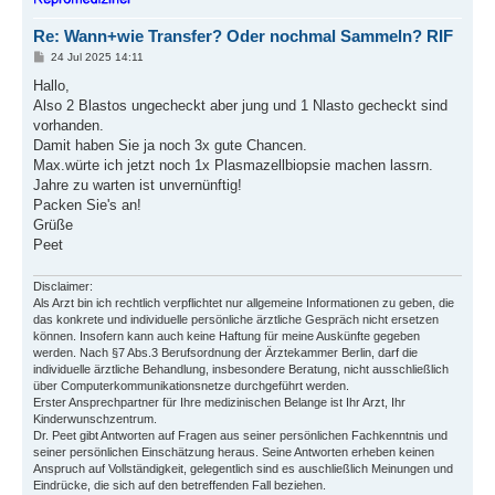
b
e
Re: Wann+wie Transfer? Oder nochmal Sammeln? RIF
n
B
24 Jul 2025 14:11
e
i
Hallo,
t
Also 2 Blastos ungecheckt aber jung und 1 Nlasto gecheckt sind
r
a
vorhanden.
g
Damit haben Sie ja noch 3x gute Chancen.
Max.würte ich jetzt noch 1x Plasmazellbiopsie machen lassrn.
Jahre zu warten ist unvernünftig!
Packen Sie's an!
Grüße
Peet
Disclaimer:
Als Arzt bin ich rechtlich verpflichtet nur allgemeine Informationen zu geben, die
das konkrete und individuelle persönliche ärztliche Gespräch nicht ersetzen
können. Insofern kann auch keine Haftung für meine Auskünfte gegeben
werden. Nach §7 Abs.3 Berufsordnung der Ärztekammer Berlin, darf die
individuelle ärztliche Behandlung, insbesondere Beratung, nicht ausschließlich
über Computerkommunikationsnetze durchgeführt werden.
Erster Ansprechpartner für Ihre medizinischen Belange ist Ihr Arzt, Ihr
Kinderwunschzentrum.
Dr. Peet gibt Antworten auf Fragen aus seiner persönlichen Fachkenntnis und
seiner persönlichen Einschätzung heraus. Seine Antworten erheben keinen
Anspruch auf Vollständigkeit, gelegentlich sind es auschließlich Meinungen und
Eindrücke, die sich auf den betreffenden Fall beziehen.