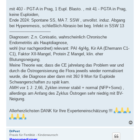
mit 40J - PGT-A in Prag, 1 Eupl. Blasto. , mit 41 - PGTA in Prag,
keine Euploiden,
Ende 2024: Spontane SS, MA 7. SSW , unvollst. induz. Abgang
bei Hyperemesis, schließlich Abrasio bei beg. Infekt in SSW 13
---------------------------------
Diagnosen: Z.n. Conisatio, wahrscheinlich Chronische
Endometritis als Hauptdiagnose,
wohl (nur nachgeordnet) relevant: PAI 4g/4g, Kir AA (Ehemann C1-
C1), Faktor XII-Mangel, Protein Z Mangel, klin. eher
Blutungsneigung.
Meine Theorie war, dass die CE jahrelang das Problem war und
durch die Östrogenisierung die Flora jeweils wieder normalisiert
wurde, die Diagnose aber dann mit 39J 9 Mon für Euploide
Schwangerschaften zu spät kam.
AMH vor 1 J: 2,66, Zyklen immer stabil + normal (NFP+Sono) ,
allerdings am Anfang des Zyklus Östrogen sehr niedrig mit BV-
Neigung.
Allerherzlichsten DANK für Ihre Experteneinschätzung !!!
N
a
c
DrPeet
Praxis für Fertilität - Kinderwunsch
h
o