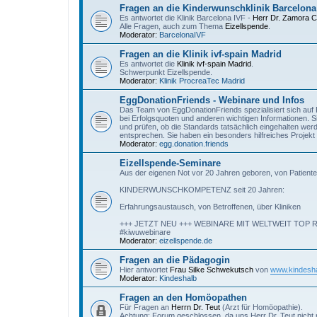
Fragen an die Kinderwunschklinik Barcelona
Es antwortet die Klinik Barcelona IVF -
Herr Dr. Zamora 
Alle Fragen, auch zum Thema
Eizellspende
.
Moderator:
BarcelonaIVF
Fragen an die Klinik ivf-spain Madrid
Es antwortet die
Klinik ivf-spain Madrid
.
Schwerpunkt Eizellspende.
Moderator:
Klinik ProcreaTec Madrid
EggDonationFriends - Webinare und Infos
Das Team von EggDonationFriends spezialisiert sich auf P
bei Erfolgsquoten und anderen wichtigen Informationen. S
und prüfen, ob die Standards tatsächlich eingehalten we
entsprechen. Sie haben ein besonders hilfreiches Proje
Moderator:
egg.donation.friends
Eizellspende-Seminare
Aus der eigenen Not vor 20 Jahren geboren, von Patiente
KINDERWUNSCHKOMPETENZ seit 20 Jahren:
Erfahrungsaustausch, von Betroffenen, über Kliniken
+++ JETZT NEU +++ WEBINARE MIT WELTWEIT TO
#kiwuwebinare
Moderator:
eizellspende.de
Fragen an die Pädagogin
Hier antwortet
Frau Silke Schwekutsch
von
www.kindesha
Moderator:
Kindeshalb
Fragen an den Homöopathen
Für Fragen an
Herrn Dr. Teut
(Arzt für Homöopathie).
Achtung: Forum geschlossen, da uns Herr Dr. Teut nicht 