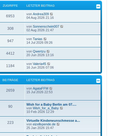
ZUGRIFFE
LETZTER BEITRAG
von
Andrea309
6953
04 Aug 2026 21:16
von
Sonnenschein007
308
02 Aug 2026 21:47
von
Tanias
947
14 Jul 2026 09:26
von
Qwertzu
4412
20 Jun 2026 13:16
von
Valeria45
1184
16 Jun 2026 07:06
BEITRÄGE
LETZTER BEITRAG
N
von
AgataFFM
2659
e
15 Jul 2026 22:53
u
e
s
Wish for a Baby Berlin am 07.…
90
t
N
von
Wish_for_a_Baby
e
e
10 Feb 2026 12:29
r
u
B
e
Virtuelle Kinderwunschmesse a…
e
223
s
N
von
eizellspende.de
i
t
e
25 Jan 2026 15:47
t
e
u
r
r
e
a