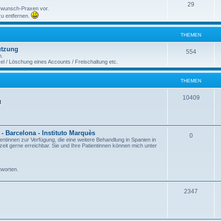
29
erwunsch-Praxen vor.
 zu entfernen.
THEMEN
ützung
554
n.
 / Löschung eines Accounts / Freischaltung etc.
THEMEN
10409
t
- Barcelona - Instituto Marquès
0
ientinnen zur Verfügung, die eine weitere Behandlung in Spanien in
it gerne erreichbar. Sie und Ihre Patientinnen können mich unter
tworten.
2347