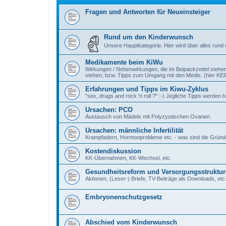
Fragen und Antworten für Neueinsteiger
Rund um den Kinderwunsch
Unsere Hauptkategorie. Hier wird über alles rund
Medikamente beim KiWu
Wirkungen / Nebenwirkungen, die im Beipackzettel stehen
stehen, bzw. Tipps zum Umgang mit den Medis. (hier K
Erfahrungen und Tipps im Kiwu-Zyklus
"sex, drugs and rock 'n roll ?" :-) Jegliche Tipps werde
Ursachen: PCO
Austausch von Mädels mit Polyzystischen Ovarien.
Ursachen: männliche Infertilität
Krampfadern, Hormonprobleme etc. - was sind die Gründe e
Kostendiskussion
KK-Übernahmen, KK-Wechsel, etc.
Gesundheitsreform und Versorgungsstruktur
Aktionen, (Leser-) Briefe, TV-Beiträge als Downloads, etc
Embryonenschutzgesetz
Abschied vom Kinderwunsch