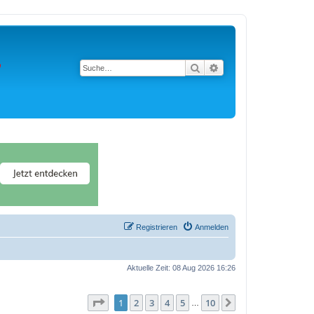
Suche
Erweiterte Suche
Registrieren
Anmelden
Aktuelle Zeit: 08 Aug 2026 16:26
Seite
1
von
10
1
2
3
4
5
10
Nächste
…