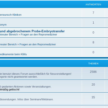
ANTWORTEN
7
erwunsch-Kliniken
1
nonym
 und abgebrochenem Probe-Embryotransfer
0
treuter Bereich
»
Fragen an den Repromediziner
8
reuter Bereich
»
Fragen an den Repromediziner
0
edikamente beim KiWu
THEMEN
2586
itte benutzt dieses Forum ausschließlich für Neuvorstellungen!
gorie nicht geantwortet werden.
20
und geplanten Aktionen sowie Veranstaltungen.
elmäßig gelöscht!
35
diosendungen. Infos über Seminare/Webinare.