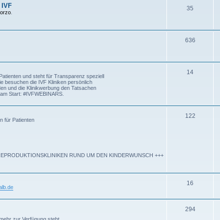
 IVF
35
Corzo
.
636
14
atienten und steht für Transparenz speziell
ie besuchen die IVF Kliniken persönlich
rden und die Klinikwerbung den Tatsachen
kt am Start: #IVFWEBINARS.
122
n für Patienten
P REPRODUKTIONSKLINIKEN RUND UM DEN KINDERWUNSCH +++
16
lb.de
294
mehr zur Verfügung steht.