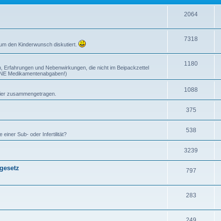
2064
7318
 um den Kinderwunsch diskutiert.
1180
, Erfahrungen und Nebenwirkungen, die nicht im Beipackzettel
EINE Medikamentenabgaben!)
1088
n hier zusammengetragen.
375
538
iner Sub- oder Infertilität?
3239
gesetz
797
.
283
249