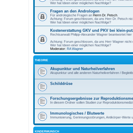
Wer hat Ideen einer möglichen Nachfolge?
Fragen an den Andrologen
Für andrologische Fragen an
Herrn Dr. Petsch
.
Achtung: Forum geschlossen, da uns Herr Dr. Petsch nic
Wer hat Ideen einer möglichen Nachfolge?
Kostenerstattung GKV und PKV bei klein-put
Rechtsanwalt Philipp-Alexander Wagner beantwortet hier
Achtung: Forum geschlossen, da uns Herr Wagner nicht m
Wer hat Ideen einer möglichen Nachfolge?
Moderator:
RA Wagner
THEORIE
Akupunktur und Naturheilverfahren
Akupunktur und alle anderen Naturheilverfahren / Begleit
Schilddrüse
Forschungsergebnisse zur Reproduktionsme
In diesem Ordner sollen Studien zur Reproduktionsmedi
Immunologisches / Blutwerte
Immunisierung, Gerinnungsstörungen, Antikörper-Werte 
KINDERWUNSCH