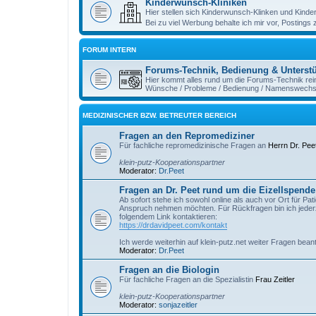
Kinderwunsch-Kliniken
Hier stellen sich Kinderwunsch-Klinken und Kind
Bei zu viel Werbung behalte ich mir vor, Postings
FORUM INTERN
Forums-Technik, Bedienung & Unterst
Hier kommt alles rund um die Forums-Technik rei
Wünsche / Probleme / Bedienung / Namenswechsel
MEDIZINISCHER BZW. BETREUTER BEREICH
Fragen an den Repromediziner
Für fachliche repromedizinische Fragen an
Herrn Dr. Pee
klein-putz-Kooperationspartner
Moderator:
Dr.Peet
Fragen an Dr. Peet rund um die Eizellspende 
Ab sofort stehe ich sowohl online als auch vor Ort für Pat
Anspruch nehmen möchten. Für Rückfragen bin ich jederze
folgendem Link kontaktieren:
https://drdavidpeet.com/kontakt
Ich werde weiterhin auf klein-putz.net weiter Fragen bean
Moderator:
Dr.Peet
Fragen an die Biologin
Für fachliche Fragen an die Spezialistin
Frau Zeitler
klein-putz-Kooperationspartner
Moderator:
sonjazeitler