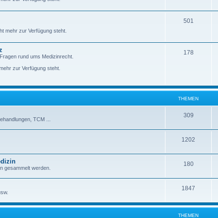
501
ht mehr zur Verfügung steht.
z
178
 Fragen rund ums Medizinrecht.
ehr zur Verfügung steht.
THEMEN
309
behandlungen, TCM ...
1202
dizin
180
zin gesammelt werden.
1847
usw.
THEMEN