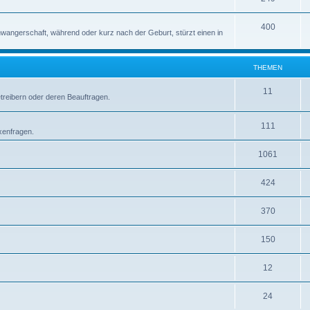
400
wangerschaft, während oder kurz nach der Geburt, stürzt einen in
THEMEN
11
etreibern oder deren Beauftragen.
111
xenfragen.
1061
424
370
150
12
24