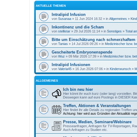
AKTUELLE THEMEN
Intralipid Infusion
von
Susanaa
» 11 Jun 2024 16:32 » in
Allgemeines
»
Kind
Inkontinenz und die Scham
von
stellistar
» 29 Jul 2026 11:14 » in
Sonstiges
»
Total a
Bitte um Einschätzung nach schmerzhaftem
von
Tanias
» 14 Jul 2026 09:26 » in
Medizinischer bzw. be
Gescheiterte Embryonenspende
von
Wuz
» 09 Mär 2026 17:39 » in
Medizinischer bzw. bet
Intralipid Infusionen
von
Valeria45
» 16 Jun 2026 07:06 » in
Kinderwunsch
»
M
ALLGEMEINES
Ich bin neu hier
Hier könnt ihr euch kurz (oder lang) vorstellen. B
Deswegen kann auf eure Postings in DIESER Kate
Treffen, Aktionen & Veranstaltungen
Hier findet ihr alle Details zu regionalen Treffen 
Achtung: hier wird aus Gründen der Aktualität reg
Presse, Medien, Seminare/Webinare
Presseanfragen, Anfragen für TV-Reportagen, Ra
Auch Anfragen zu Studien etc.