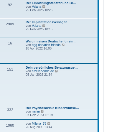
t
Re: Einnistungsfenster und Bl…
92
e
N
von
Vaiana
r
e
25 Feb 2025 10:26
B
u
e
e
i
s
Re: Implantationsversagen
t
2909
t
N
von
Vaiana
r
e
e
25 Feb 2025 10:15
a
r
u
g
B
e
e
s
Warum reisen Deutsche für ein…
i
16
t
N
von
egg.donation.friends
t
e
e
18 Apr 2022 16:06
r
r
u
a
B
e
g
e
s
i
t
t
e
Dein persönliches Beratungsge…
r
151
r
N
von
eizellspende.de
a
B
e
05 Jan 2026 21:34
g
e
u
i
e
t
s
r
t
a
e
g
r
B
e
i
Re: Psychosoziale Kinderwunsc…
332
t
N
von
narim
r
e
07 Dez 2023 15:19
a
u
g
e
N
von
Milena_78
1060
s
e
26 Aug 2009 13:44
t
u