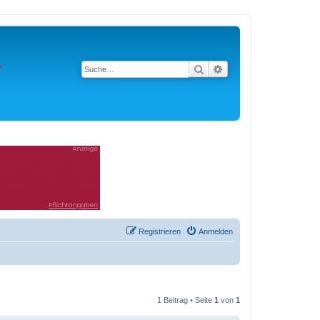
Suche
Erweiterte Suche
Registrieren
Anmelden
1 Beitrag • Seite
1
von
1