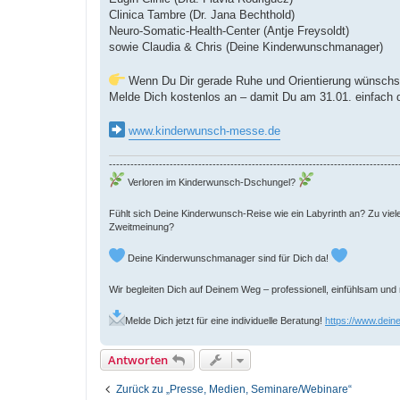
Clinica Tambre (Dr. Jana Bechthold)
Neuro-Somatic-Health-Center (Antje Freysoldt)
sowie Claudia & Chris (Deine Kinderwunschmanager)
Wenn Du Dir gerade Ruhe und Orientierung wünschs
Melde Dich kostenlos an – damit Du am 31.01. einfach 
www.kinderwunsch-messe.de
---------------------------------------------------------------------------------
Verloren im Kinderwunsch-Dschungel?
Fühlt sich Deine Kinderwunsch-Reise wie ein Labyrinth an? Zu viel
Zweitmeinung?
Deine Kinderwunschmanager sind für Dich da!
Wir begleiten Dich auf Deinem Weg – professionell, einfühlsam und
Melde Dich jetzt für eine individuelle Beratung!
https://www.dei
Antworten
Zurück zu „Presse, Medien, Seminare/Webinare“