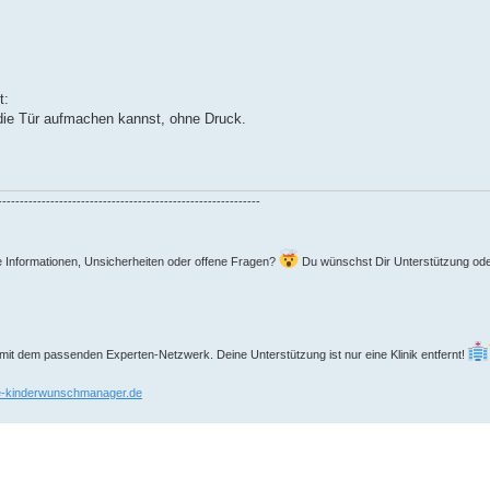
t:
die Tür aufmachen kannst, ohne Druck.
------------------------------------------------------------
e Informationen, Unsicherheiten oder offene Fragen?
Du wünschst Dir Unterstützung oder
 mit dem passenden Experten-Netzwerk. Deine Unterstützung ist nur eine Klinik entfernt!
ne-kinderwunschmanager.de