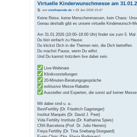
Virtuelle Kinderwunschmesse am 31.01.
B
von
eizellspende.de
»
25 Jan 2026 15:47
e
i
Keine Reise, keine Menschenmassen, kein Chaos: Unsere
t
Genau deshalb gibt es unsere virtuelle Kinderwunsch-M
r
a
g
Am 31.01.2026 (10:00–18:00 Uhr) findet sie zum 5. Mal s
Du bist einfach zu Hause.
Du klickst Dich in die Themen rein, die Dich betreffen.
Du machst Pause, wenn Du willst.
Und Du kannst trotzdem live dabei sein.
Live-Webinare
Klinikvorstellungen
20-Minuten-Beratungsgespräche
exklusive Messe-Rabatte
Aussteller und Experten, die sonst auf keiner Messe
Mit dabei sind u. a.:
BestFertility (Dr. Friedrich Gagsteiger)
Institut Marquès (Dr. David J. Peet)
Vida Fertility Institute (Dr. Katharina Spies)
CRA Barcelona (Prof. Dr. Julio Herrero)
Freya Fertility (Dr. Tina Snebang-Storgaard)
Eugin Clinic (Dra. Flavia Rodriguez)